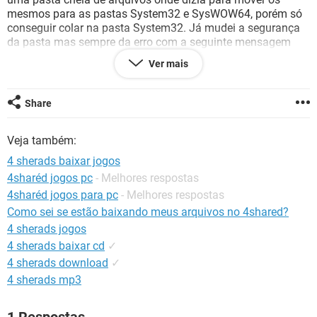
GUIA DE COMPRAS
mesmos para as pastas System32 e SysWOW64, porém só
conseguir colar na pasta System32. Já mudei a segurança
da pasta mas sempre da erro com a seguinte mensagem
"erro ao anuemrar obejtos no contêiner." Restaurei o
Ver mais
notebook, porém estou com o mesmo problema anterior.
Alguém me ajuda?
Share
Veja também:
4 sherads baixar jogos
4sharéd jogos pc
- Melhores respostas
4sharéd jogos para pc
- Melhores respostas
Como sei se estão baixando meus arquivos no 4shared?
4 sherads jogos
4 sherads baixar cd
✓
4 sherads download
✓
4 sherads mp3