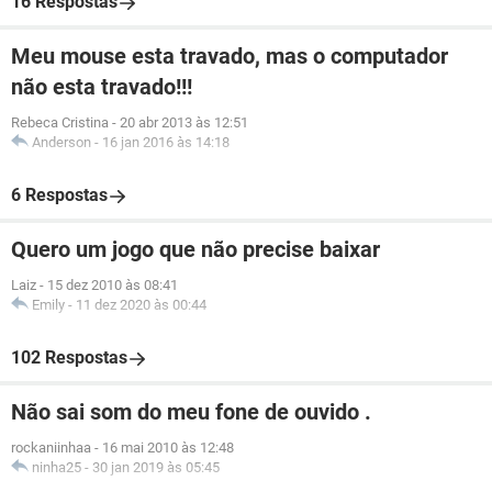
16 Respostas
Meu mouse esta travado, mas o computador
não esta travado!!!
Rebeca Cristina
-
20 abr 2013 às 12:51
Anderson
-
16 jan 2016 às 14:18
6 Respostas
Quero um jogo que não precise baixar
Laiz
-
15 dez 2010 às 08:41
Emily
-
11 dez 2020 às 00:44
102 Respostas
Não sai som do meu fone de ouvido .
rockaniinhaa
-
16 mai 2010 às 12:48
ninha25
-
30 jan 2019 às 05:45