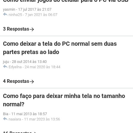
yasmin
-
17 jul 2017 às 21:07
ninha25
-
7 jan 2021 às 06:07
3 Respostas
Como deixar a tela do PC normal sem duas
partes pretas ao lado
juju
-
28 out 2014 às 13:40
Edyelna
-
24 mai 2020 às 18:44
4 Respostas
Como faço para deixar minha tela no tamanho
normal?
Bia
-
11 mai 2013 às 18:57
naaiara
-
11 mar 2023 às 13:56