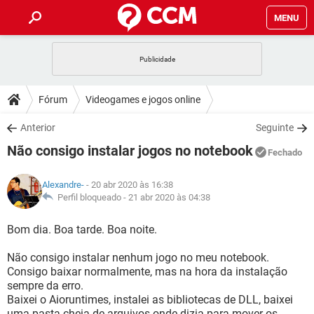
MENU
INÍCIO
JOGOS
WHATSAPP
DICAS
Fórum
Videogames e jogos online
CELULAR
FACEBOOK
JOGOS
WHATSAPP
DOWNLOADS
Anterior
Seguinte
OUTLOOK
EXCEL
CELULAR
FACEBOOK
Não consigo instalar jogos no notebook
INSTAGRAM
JOGOS
GMAIL
WHATSAPP
Fechado
FÓRUM
OUTLOOK
EXCEL
GUIA DE COMPRAS
CELULAR
FACEBOOK
Alexandre-
- 20 abr 2020 às 16:38
INSTAGRAM
JOGOS
GMAIL
WHATSAPP
GLOSSÁRIO
Perfil bloqueado -
21 abr 2020 às 04:38
OUTLOOK
EXCEL
GUIA DE COMPRAS
CELULAR
FACEBOOK
INSTAGRAM
JOGOS
GMAIL
WHATSAPP
Bom dia. Boa tarde. Boa noite.
OUTLOOK
EXCEL
GUIA DE COMPRAS
CELULAR
FACEBOOK
Não consigo instalar nenhum jogo no meu notebook.
INSTAGRAM
GMAIL
Consigo baixar normalmente, mas na hora da instalação
OUTLOOK
EXCEL
GUIA DE COMPRAS
sempre da erro.
INSTAGRAM
GMAIL
Baixei o Aioruntimes, instalei as bibliotecas de DLL, baixei
uma pasta cheia de arquivos onde dizia para mover os