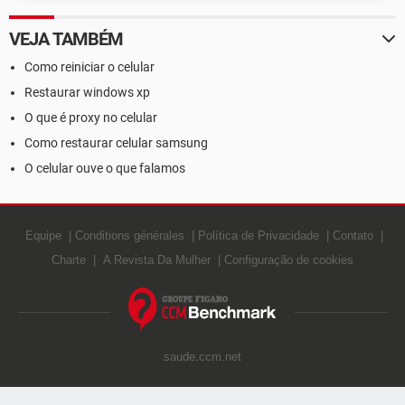
VEJA TAMBÉM
Como reiniciar o celular
Restaurar windows xp
O que é proxy no celular
Como restaurar celular samsung
O celular ouve o que falamos
Equipe
Conditions générales
Política de Privacidade
Contato
Charte
A Revista Da Mulher
Configuração de cookies
saude.ccm.net