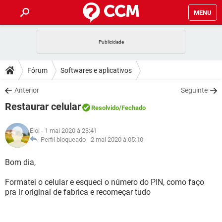
MENU
INÍCIO
JOGOS
WHATSAPP
DICAS
Fórum
Softwares e aplicativos
CELULAR
FACEBOOK
JOGOS
WHATSAPP
DOWNLOADS
Anterior
Seguinte
OUTLOOK
EXCEL
CELULAR
FACEBOOK
Restaurar celular
INSTAGRAM
JOGOS
GMAIL
WHATSAPP
Resolvido
/Fechado
FÓRUM
OUTLOOK
EXCEL
GUIA DE COMPRAS
CELULAR
FACEBOOK
Eloi
- 1 mai 2020 à 23:41
INSTAGRAM
JOGOS
GMAIL
WHATSAPP
GLOSSÁRIO
Perfil bloqueado -
2 mai 2020 à 05:10
OUTLOOK
EXCEL
GUIA DE COMPRAS
CELULAR
FACEBOOK
INSTAGRAM
JOGOS
GMAIL
WHATSAPP
Bom dia,
OUTLOOK
EXCEL
GUIA DE COMPRAS
CELULAR
FACEBOOK
Formatei o celular e esqueci o número do PIN, como faço
INSTAGRAM
GMAIL
pra ir original de fabrica e recomeçar tudo
OUTLOOK
EXCEL
GUIA DE COMPRAS
INSTAGRAM
GMAIL