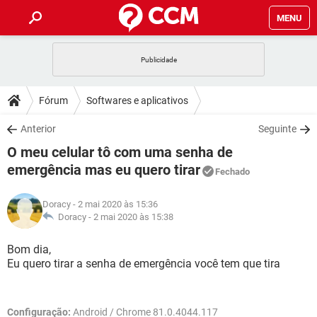
MENU
INÍCIO
JOGOS
WHATSAPP
DICAS
Fórum
Softwares e aplicativos
CELULAR
FACEBOOK
JOGOS
WHATSAPP
DOWNLOADS
Anterior
Seguinte
OUTLOOK
EXCEL
CELULAR
FACEBOOK
O meu celular tô com uma senha de
INSTAGRAM
JOGOS
GMAIL
WHATSAPP
FÓRUM
OUTLOOK
EXCEL
emergência mas eu quero tirar
Fechado
GUIA DE COMPRAS
CELULAR
FACEBOOK
INSTAGRAM
JOGOS
GMAIL
WHATSAPP
GLOSSÁRIO
OUTLOOK
EXCEL
Doracy
- 2 mai 2020 às 15:36
GUIA DE COMPRAS
CELULAR
FACEBOOK
Doracy -
2 mai 2020 às 15:38
INSTAGRAM
JOGOS
GMAIL
WHATSAPP
OUTLOOK
EXCEL
Bom dia,
GUIA DE COMPRAS
CELULAR
FACEBOOK
INSTAGRAM
GMAIL
Eu quero tirar a senha de emergência você tem que tira
OUTLOOK
EXCEL
GUIA DE COMPRAS
INSTAGRAM
GMAIL
Configuração:
Android / Chrome 81.0.4044.117