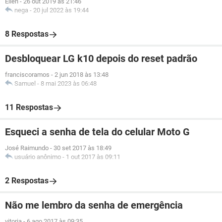
Ellen
-
26 out 2019 às 21:46
nega
-
20 jul 2022 às 19:44
8 Respostas
Desbloquear LG k10 depois do reset padrão
franciscoramos
-
2 jun 2018 às 13:48
Samuel
-
8 mai 2023 às 06:48
11 Respostas
Esqueci a senha de tela do celular Moto G
José Raimundo
-
30 set 2017 às 18:49
usuário anônimo
-
1 out 2017 às 09:11
2 Respostas
Não me lembro da senha de emergência
vitoria
-
6 ago 2017 às 09:35