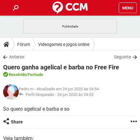
MENU
INÍCIO
JOGOS
WHATSAPP
DICAS
Fórum
Videogames e jogos online
CELULAR
FACEBOOK
JOGOS
WHATSAPP
DOWNLOADS
Anterior
Seguinte
OUTLOOK
EXCEL
CELULAR
FACEBOOK
Quero ganha agelical e barba no Free Fire
INSTAGRAM
JOGOS
GMAIL
WHATSAPP
FÓRUM
OUTLOOK
EXCEL
Resolvido
/Fechado
GUIA DE COMPRAS
CELULAR
FACEBOOK
INSTAGRAM
JOGOS
GMAIL
WHATSAPP
GLOSSÁRIO
OUTLOOK
Pedro.m
- Atualizado em 24 jun 2020 às 04:54
EXCEL
GUIA DE COMPRAS
CELULAR
FACEBOOK
Perfil bloqueado -
24 jun 2020 às 04:53
INSTAGRAM
JOGOS
GMAIL
WHATSAPP
OUTLOOK
EXCEL
So quero agelical e barba e so
GUIA DE COMPRAS
CELULAR
FACEBOOK
INSTAGRAM
GMAIL
OUTLOOK
EXCEL
Share
GUIA DE COMPRAS
INSTAGRAM
GMAIL
Veja também: