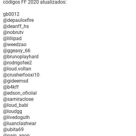
códigos FF 2020 atualizados:
gb0012
@depauloxfire
@deanff_hs
@nobrutv
@liliipad
@weedzao
@ggeasy_66
@brunoplayhard
@rodrigofee2
@loud.voltan
@crusherfooxi10
@gideemsd
@b4kff
@edson_oficiial
@samiraclose
@loud_babi
@loudgg
@livedoguth
@luanclashwar
@ubita69
@pain_anon