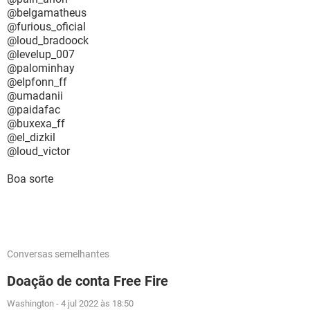
@belgamatheus
@furious_oficial
@loud_bradoock
@levelup_007
@palominhay
@elpfonn_ff
@umadanii
@paidafac
@buxexa_ff
@el_dizkil
@loud_victor
Boa sorte
Conversas semelhantes
Doação de conta Free Fire
Washington
-
4 jul 2022 às 18:50