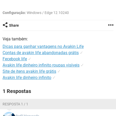
GUIA DE COMPRAS
Configuração:
Windows / Edge 12.10240
Share
Veja também:
Dicas para ganhar vantagens no Avakin Life
Contas de avakin life abandonadas grátis
✓
Fecebook life
✓
Avakin life dinheiro infinito roupas visíveis
✓
Site de itens avakin life grátis
✓
Avakin life dinheiro infinito
✓
1 Respostas
RESPOSTA 1 / 1
Perfil bloqueado