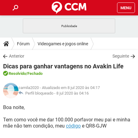
MENU
INÍCIO
JOGOS
WHATSAPP
DICAS
Fórum
Videogames e jogos online
CELULAR
FACEBOOK
JOGOS
WHATSAPP
DOWNLOADS
Anterior
Seguinte
OUTLOOK
EXCEL
CELULAR
FACEBOOK
Dicas para ganhar vantagens no Avakin Life
INSTAGRAM
JOGOS
GMAIL
WHATSAPP
FÓRUM
OUTLOOK
EXCEL
Resolvido
/Fechado
GUIA DE COMPRAS
CELULAR
FACEBOOK
INSTAGRAM
JOGOS
GMAIL
WHATSAPP
GLOSSÁRIO
OUTLOOK
camila2020
- Atualizado em 8 jul 2020 às 04:17
EXCEL
GUIA DE COMPRAS
CELULAR
FACEBOOK
Perfil bloqueado -
8 jul 2020 às 04:16
INSTAGRAM
JOGOS
GMAIL
WHATSAPP
OUTLOOK
EXCEL
Boa noite,
GUIA DE COMPRAS
CELULAR
FACEBOOK
INSTAGRAM
GMAIL
Tem como você me dar 100.000 porfavor meu pai e minha
OUTLOOK
EXCEL
GUIA DE COMPRAS
mãe não tem condição, meu
código
e QR8-GJW
INSTAGRAM
GMAIL