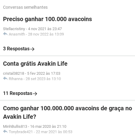
Conversas semelhantes
Preciso ganhar 100.000 avacoins
Stellacristiny
-
4 nov 2021 às 23:47
Anasmith
-
28 nov 2022 às 13:09
3 Respostas
Conta grátis Avakin Life
cristal38218
-
5 fev 2022 às 17:03
Rihanna
-
28 set 2023 às 13:10
11 Respostas
Como ganhar 100.000.000 avacoins de graça no
Avakin Life?
MinhBullis813
-
16 mai 2020 às 21:10
Tonybrade421
-
22 mar 2021 às 00:53