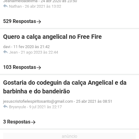
Jeanalmeidadelima
-
24 abr 2020 às 23:50
Nathan
-
26 abr 2021 às 13:02
529 Respostas
Quero a calça angelical no Free Fire
davi
-
11 fev 2020 às 21:42
Jean
-
21 ago 2023 às 22:44
103 Respostas
Gostaria do codeguin da calça Angelical e da
barbinha e do bandeirão
jesuscristofielespiritosanto@gmail.com
-
25 abr 2021 às 08:51
Bryanyule
-
9 jul 2021 às 22:17
3 Respostas