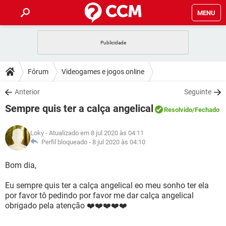
MENU
INÍCIO
JOGOS
WHATSAPP
DICAS
Fórum
Videogames e jogos online
CELULAR
FACEBOOK
JOGOS
WHATSAPP
DOWNLOADS
Anterior
Seguinte
OUTLOOK
EXCEL
CELULAR
FACEBOOK
Sempre quis ter a calça angelical
INSTAGRAM
JOGOS
GMAIL
WHATSAPP
Resolvido
/Fechado
FÓRUM
OUTLOOK
EXCEL
GUIA DE COMPRAS
CELULAR
FACEBOOK
Loky
- Atualizado em 8 jul 2020 às 04:11
INSTAGRAM
JOGOS
GMAIL
WHATSAPP
GLOSSÁRIO
Perfil bloqueado -
8 jul 2020 às 04:10
OUTLOOK
EXCEL
GUIA DE COMPRAS
CELULAR
FACEBOOK
INSTAGRAM
JOGOS
GMAIL
WHATSAPP
Bom dia,
OUTLOOK
EXCEL
GUIA DE COMPRAS
CELULAR
FACEBOOK
Eu sempre quis ter a calça angelical eo meu sonho ter ela
INSTAGRAM
GMAIL
por favor tô pedindo por favor me dar calça angelical
OUTLOOK
EXCEL
GUIA DE COMPRAS
obrigado pela atenção ❤️❤️❤️❤️❤️
INSTAGRAM
GMAIL