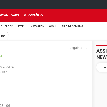
DOWNLOADS
GLOSSÁRIO
OUTLOOK
EXCEL
INSTAGRAM
GMAIL
GUIA DE COMPRAS
line
Seguinte
ASS
NEW
ado
0 às 04:56
 04:57
103.106