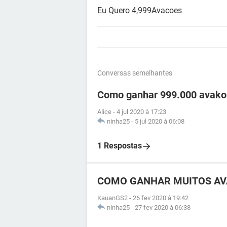
Eu Quero 4,999Avacoes
Conversas semelhantes
Como ganhar 999.000 avako
Alice
-
4 jul 2020 à 17:23
ninha25
-
5 jul 2020 à 06:08
1 Respostas
COMO GANHAR MUITOS AVA
KauanGS2
-
26 fev 2020 à 19:42
ninha25
-
27 fev 2020 à 06:38