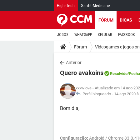
High-Tech
Santé-Médecine
FÓRUM
DICAS
JOGOS
WHATSAPP
CELULAR
FACEBOOK
Fórum
Videogames e jogos on
Anterior
Quero avakoins
Resolvido
/Fech
xxxwlove
- Atualizado em 14 ago 202
Perfil bloqueado -
14 ago 2020 à
Bom dia,
Configuração:
Android / Chrome 83.0.4