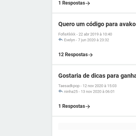
1 Respostas
Quero um código para avakoi
FofisKkkk
-
22 abr 2019 à 10:40
Evelyn
-
7 jun 2020 à 23:32
12 Respostas
Gostaria de dicas para ganh
Taesadkpop
-
12 nov 2020 à 15:03
ninha25
-
13 nov 2020 à 06:01
1 Respostas