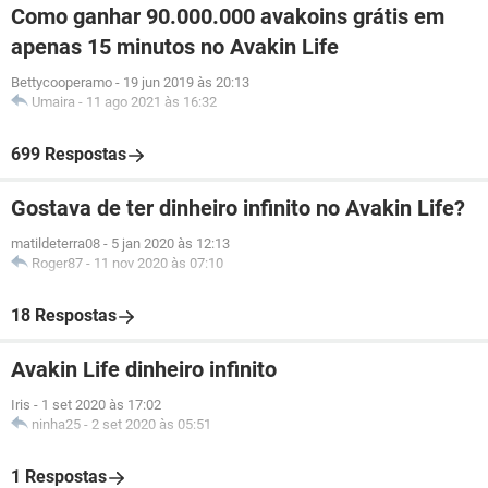
Como ganhar 90.000.000 avakoins grátis em
apenas 15 minutos no Avakin Life
Bettycooperamo
-
19 jun 2019 às 20:13
Umaira
-
11 ago 2021 às 16:32
699 Respostas
Gostava de ter dinheiro infinito no Avakin Life?
matildeterra08
-
5 jan 2020 às 12:13
Roger87
-
11 nov 2020 às 07:10
18 Respostas
Avakin Life dinheiro infinito
Iris
-
1 set 2020 às 17:02
ninha25
-
2 set 2020 às 05:51
1 Respostas