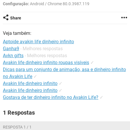
GUIA DE COMPRAS
Configuração:
Android / Chrome 80.0.3987.119
Share
Veja também:
Aptoide avakin life dinheiro infinito
Ganha9
- Melhores respostas
Avkn gifts
- Melhores respostas
Avakin life dinheiro infinito roupas visíveis
✓
Dicas para um conjunto de animação, asa e dinheiro infinito
no Avakin Life
✓
Avakin life dinheiro infinito
✓
Avakin life dinheiro infinito
✓
Gostava de ter dinheiro infinito no Avakin Life?
✓
1 Respostas
RESPOSTA 1 / 1