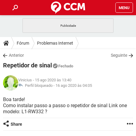
MENU
INÍCIO
JOGOS
WHATSAPP
DICAS
Fórum
Problemas Internet
CELULAR
FACEBOOK
JOGOS
WHATSAPP
DOWNLOADS
Anterior
Seguinte
OUTLOOK
EXCEL
CELULAR
FACEBOOK
Repetidor de sinal
INSTAGRAM
JOGOS
GMAIL
WHATSAPP
Fechado
FÓRUM
OUTLOOK
EXCEL
GUIA DE COMPRAS
CELULAR
FACEBOOK
Vinicius
- 15 ago 2020 às 13:40
INSTAGRAM
JOGOS
GMAIL
WHATSAPP
GLOSSÁRIO
Perfil bloqueado -
16 ago 2020 às 04:05
OUTLOOK
EXCEL
GUIA DE COMPRAS
CELULAR
FACEBOOK
INSTAGRAM
JOGOS
GMAIL
WHATSAPP
Boa tarde!
OUTLOOK
EXCEL
Como instalar passo a passo o repetidor de sinal Link one
GUIA DE COMPRAS
CELULAR
FACEBOOK
modelo: L1-RW332 ?
INSTAGRAM
GMAIL
OUTLOOK
EXCEL
GUIA DE COMPRAS
Share
INSTAGRAM
GMAIL