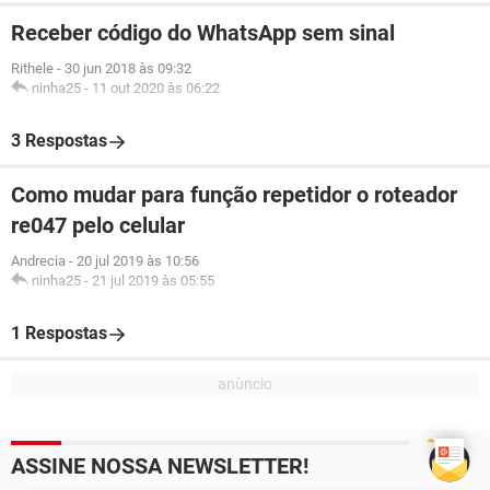
Receber código do WhatsApp sem sinal
Rithele
-
30 jun 2018 às 09:32
ninha25
-
11 out 2020 às 06:22
3 Respostas
Como mudar para função repetidor o roteador
re047 pelo celular
Andrecia
-
20 jul 2019 às 10:56
ninha25
-
21 jul 2019 às 05:55
1 Respostas
ASSINE NOSSA NEWSLETTER!