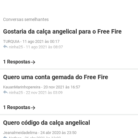
Conversas semelhantes
Gostaria da calça angelical para o Free Fire
TURQUIA
-
11 ago 2021 às 00:17
ninha25
-
11 ago 2021 às 08:07
1 Respostas
Quero uma conta gemada do Free Fire
KauanMarinhopereira
-
20 nov 2021 às 16:57
ninha25
-
22 nov 2021 às 03:09
1 Respostas
Quero código da calça angelical
Jeanalmeidadelima
-
24 abr 2020 às 23:50