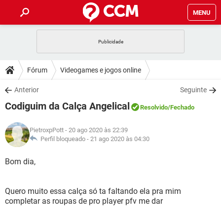
MENU
INÍCIO
JOGOS
WHATSAPP
DICAS
Fórum
Videogames e jogos online
CELULAR
FACEBOOK
JOGOS
WHATSAPP
DOWNLOADS
Anterior
Seguinte
OUTLOOK
EXCEL
CELULAR
FACEBOOK
Codiguim da Calça Angelical
INSTAGRAM
JOGOS
GMAIL
WHATSAPP
Resolvido
/Fechado
FÓRUM
OUTLOOK
EXCEL
GUIA DE COMPRAS
CELULAR
FACEBOOK
PietroxpPott
- 20 ago 2020 às 22:39
INSTAGRAM
JOGOS
GMAIL
WHATSAPP
GLOSSÁRIO
Perfil bloqueado -
21 ago 2020 às 04:30
OUTLOOK
EXCEL
GUIA DE COMPRAS
CELULAR
FACEBOOK
INSTAGRAM
JOGOS
GMAIL
WHATSAPP
Bom dia,
OUTLOOK
EXCEL
GUIA DE COMPRAS
CELULAR
FACEBOOK
INSTAGRAM
GMAIL
Quero muito essa calça só ta faltando ela pra mim
OUTLOOK
EXCEL
GUIA DE COMPRAS
completar as roupas de pro player pfv me dar
INSTAGRAM
GMAIL