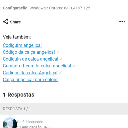
GUIA DE COMPRAS
Configuração:
Windows / Chrome 84.0.4147.125
Share
Veja também:
Codiguim angelical
Código da calça angelical
✓
Codiguin de calça angelical
✓
Gemado ff com br calça angelical
✓
Códigos da calça Angélical
✓
Calça angelical para colorir
1 Respostas
RESPOSTA 1 / 1
Perfil bloqueado
21 ago 2020 às 04:30