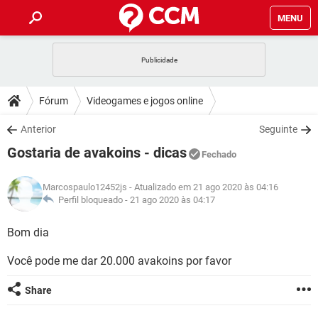
MENU
INÍCIO
JOGOS
WHATSAPP
DICAS
Fórum
Videogames e jogos online
CELULAR
FACEBOOK
JOGOS
WHATSAPP
DOWNLOADS
Anterior
Seguinte
OUTLOOK
EXCEL
CELULAR
FACEBOOK
Gostaria de avakoins - dicas
INSTAGRAM
JOGOS
GMAIL
WHATSAPP
Fechado
FÓRUM
OUTLOOK
EXCEL
GUIA DE COMPRAS
CELULAR
FACEBOOK
Marcospaulo12452js
- Atualizado em 21 ago 2020 às 04:16
INSTAGRAM
JOGOS
GMAIL
WHATSAPP
GLOSSÁRIO
Perfil bloqueado -
21 ago 2020 às 04:17
OUTLOOK
EXCEL
GUIA DE COMPRAS
CELULAR
FACEBOOK
INSTAGRAM
JOGOS
GMAIL
WHATSAPP
Bom dia
OUTLOOK
EXCEL
GUIA DE COMPRAS
CELULAR
FACEBOOK
Você pode me dar 20.000 avakoins por favor
INSTAGRAM
GMAIL
OUTLOOK
EXCEL
GUIA DE COMPRAS
Share
INSTAGRAM
GMAIL