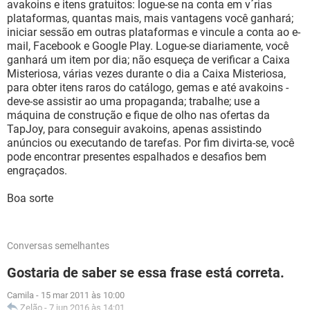
avakoins e itens gratuitos: logue-se na conta em v´rias
plataformas, quantas mais, mais vantagens você ganhará;
iniciar sessão em outras plataformas e vincule a conta ao e-
mail, Facebook e Google Play. Logue-se diariamente, você
ganhará um item por dia; não esqueça de verificar a Caixa
Misteriosa, várias vezes durante o dia a Caixa Misteriosa,
para obter itens raros do catálogo, gemas e até avakoins -
deve-se assistir ao uma propaganda; trabalhe; use a
máquina de construção e fique de olho nas ofertas da
TapJoy, para conseguir avakoins, apenas assistindo
anúncios ou executando de tarefas. Por fim divirta-se, você
pode encontrar presentes espalhados e desafios bem
engraçados.
Boa sorte
Conversas semelhantes
Gostaria de saber se essa frase está correta.
Camila
-
15 mar 2011 às 10:00
Zelão
-
7 jun 2016 às 14:01