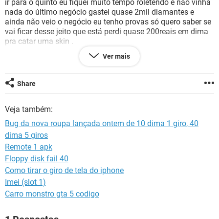
ir para o quinto eu fiquei muito tempo roletendo e não vinha
GUIA DE COMPRAS
nada do último negócio gastei quase 2mil diamantes e
ainda não veio o negócio eu tenho provas só quero saber se
vai ficar desse jeito que está perdi quase 200reais em dima
pra catar uma skin .
Ver mais
Configuração:
Android / Chrome 84.0.4147.125
Share
Veja também:
Bug da nova roupa lançada ontem de 10 dima 1 giro, 40
dima 5 giros
Remote 1 apk
Floppy disk fail 40
Como tirar o giro de tela do iphone
Imei (slot 1)
Carro monstro gta 5 codigo