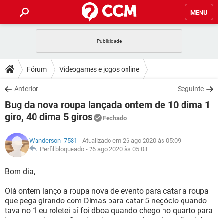
MENU
INÍCIO
JOGOS
WHATSAPP
DICAS
Fórum
Videogames e jogos online
CELULAR
FACEBOOK
JOGOS
WHATSAPP
DOWNLOADS
Anterior
Seguinte
OUTLOOK
EXCEL
CELULAR
FACEBOOK
Bug da nova roupa lançada ontem de 10 dima 1
INSTAGRAM
JOGOS
GMAIL
WHATSAPP
FÓRUM
OUTLOOK
EXCEL
giro, 40 dima 5 giros
Fechado
GUIA DE COMPRAS
CELULAR
FACEBOOK
INSTAGRAM
JOGOS
GMAIL
WHATSAPP
GLOSSÁRIO
OUTLOOK
EXCEL
Wanderson_7581
- Atualizado em 26 ago 2020 às 05:09
GUIA DE COMPRAS
CELULAR
FACEBOOK
Perfil bloqueado -
26 ago 2020 às 05:08
INSTAGRAM
JOGOS
GMAIL
WHATSAPP
OUTLOOK
EXCEL
Bom dia,
GUIA DE COMPRAS
CELULAR
FACEBOOK
INSTAGRAM
GMAIL
OUTLOOK
EXCEL
Olá ontem lanço a roupa nova de evento para catar a roupa
GUIA DE COMPRAS
que pega girando com Dimas para catar 5 negócio quando
INSTAGRAM
GMAIL
tava no 1 eu roletei aí foi dboa quando chego no quarto para