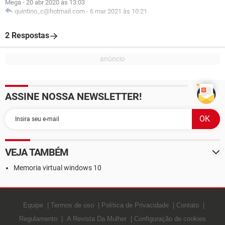
Mega
-
20 abr 2020 às 13:03
quintino_c@hotmail.com
-
6 mar 2021 às 10:21
2 Respostas
ASSINE NOSSA NEWSLETTER!
VEJA TAMBÉM
Memoria virtual windows 10
Equipe
Termos de uso
Política de Privacidade
Contato
Regulamento
A Revista Da Mulher
Configuração de cookies