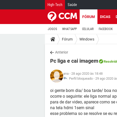
High-Tech
Saúde
FÓRUM
DICAS
JOGOS
WHATSAPP
CELULAR
FACEBOOK
Fórum
Windows
Anterior
Pc liga e cai imagem
Resolvid
ana
- 28 ago 2020 às 18:48
Perfil bloqueado -
29 ago 2020 à
oi gente bom dia/ boa tarde/ boa n
ocorre o seguinte: ele liga normal 
para de dar video, aparece como se
na tela hdmi 1sem sinal
esse problema so se resolve se eu r