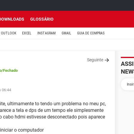
DOWNLOADS
GLOSSÁRIO
OUTLOOK
EXCEL
INSTAGRAM
GMAIL
GUIA DE COMPRAS
Seguinte
ASS
NEW
o
/Fechado
s 06:44
oite, ultimamente to tendo um problema no meu pc,
aparece a tela e dps de um tempo ele simplesmente
 o cabo hdmi estivesse desconectado pois aparece
einiciar o computador