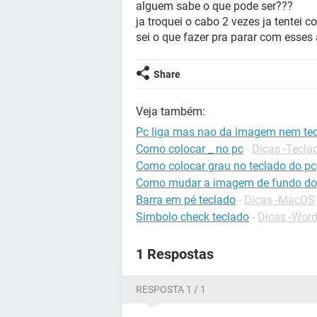
alguem sabe o que pode ser???
ja troquei o cabo 2 vezes ja tentei c
sei o que fazer pra parar com esse
Share
Veja também:
Pc liga mas nao da imagem nem te
Como colocar _ no pc
-
Dicas -Tecla
Como colocar grau no teclado do pc
Como mudar a imagem de fundo do
Barra em pé teclado
-
Dicas -MacOS
Simbolo check teclado
-
Dicas -Wor
1 Respostas
RESPOSTA 1 / 1