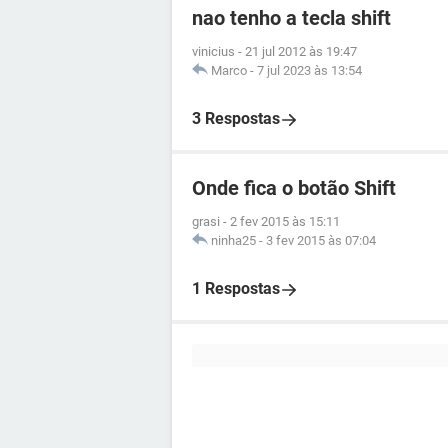
nao tenho a tecla shift
vinicius
-
21 jul 2012 às 19:47
Marco
-
7 jul 2023 às 13:54
3 Respostas
Onde fica o botão Shift
grasi
-
2 fev 2015 às 15:11
ninha25
-
3 fev 2015 às 07:04
1 Respostas