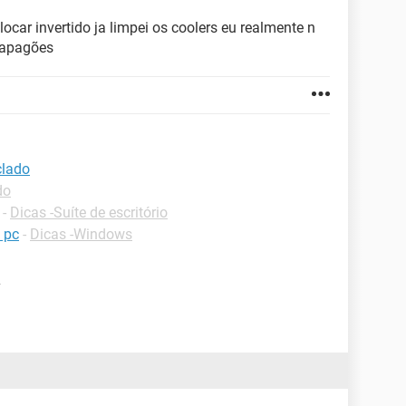
olocar invertido ja limpei os coolers eu realmente n
s apagões
clado
do
-
Dicas -Suíte de escritório
 pc
-
Dicas -Windows
d