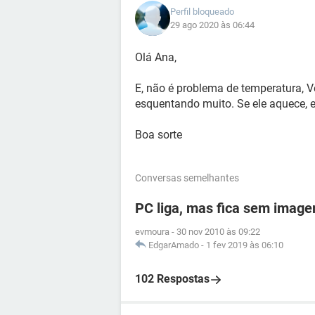
Perfil bloqueado
29 ago 2020 às 06:44
Olá Ana,
E, não é problema de temperatura, V
esquentando muito. Se ele aquece, el
Boa sorte
Conversas semelhantes
PC liga, mas fica sem imagem
evmoura
-
30 nov 2010 às 09:22
EdgarAmado
-
1 fev 2019 às 06:10
102 Respostas