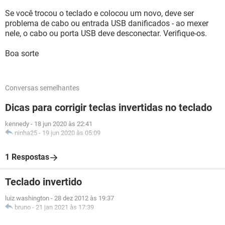
Se você trocou o teclado e colocou um novo, deve ser
problema de cabo ou entrada USB danificados - ao mexer
nele, o cabo ou porta USB deve desconectar. Verifique-os.
Boa sorte
Conversas semelhantes
Dicas para corrigir teclas invertidas no teclado
kennedy
-
18 jun 2020 às 22:41
ninha25
-
19 jun 2020 às 05:09
1 Respostas
Teclado invertido
luiz washington
-
28 dez 2012 às 19:37
bruno
-
21 jan 2021 às 17:39