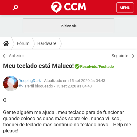
MENU
INÍCIO
JOGOS
WHATSAPP
DICAS
Fórum
Hardware
CELULAR
FACEBOOK
JOGOS
WHATSAPP
DOWNLOADS
Anterior
Seguinte
OUTLOOK
EXCEL
CELULAR
FACEBOOK
Meu teclado está Maluco!
INSTAGRAM
JOGOS
GMAIL
WHATSAPP
Resolvido
/Fechado
FÓRUM
OUTLOOK
EXCEL
GUIA DE COMPRAS
CELULAR
FACEBOOK
DeepingDark
- Atualizado em 15 set 2020 às 04:43
INSTAGRAM
JOGOS
GMAIL
WHATSAPP
GLOSSÁRIO
Perfil bloqueado -
15 set 2020 às 04:43
OUTLOOK
EXCEL
GUIA DE COMPRAS
CELULAR
FACEBOOK
INSTAGRAM
JOGOS
GMAIL
WHATSAPP
Oi
OUTLOOK
EXCEL
GUIA DE COMPRAS
CELULAR
FACEBOOK
Gente alguém me ajuda , meu teclado para de funcionar
INSTAGRAM
GMAIL
quando coloco as duas mãos sobre ele , nunca vi isso ,
OUTLOOK
EXCEL
GUIA DE COMPRAS
troquei de teclado mas continuo no teclado novo .. Help me
INSTAGRAM
GMAIL
please!