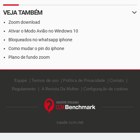
VEJA TAMBÉM
Zoom download
Ativar o Modo Avião no Windows 10
Bloqueados no whatsapp iphone
Como mudar o pin do iphone
Plano de fundo zoom
Equipe
Termos de uso
Política de Privacidade
Contato
Regulamento
A Revista Da Mulher
Configuração de cookies
saude.ccm.net