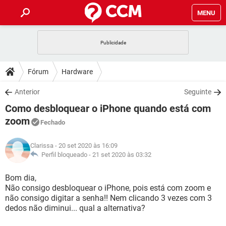
MENU
INÍCIO
JOGOS
WHATSAPP
DICAS
Fórum
Hardware
CELULAR
FACEBOOK
JOGOS
WHATSAPP
DOWNLOADS
Anterior
Seguinte
OUTLOOK
EXCEL
CELULAR
FACEBOOK
Como desbloquear o iPhone quando está com
INSTAGRAM
JOGOS
GMAIL
WHATSAPP
FÓRUM
OUTLOOK
EXCEL
zoom
Fechado
GUIA DE COMPRAS
CELULAR
FACEBOOK
INSTAGRAM
JOGOS
GMAIL
WHATSAPP
GLOSSÁRIO
OUTLOOK
EXCEL
Clarissa
- 20 set 2020 às 16:09
GUIA DE COMPRAS
CELULAR
FACEBOOK
Perfil bloqueado -
21 set 2020 às 03:32
INSTAGRAM
JOGOS
GMAIL
WHATSAPP
OUTLOOK
EXCEL
Bom dia,
GUIA DE COMPRAS
CELULAR
FACEBOOK
INSTAGRAM
GMAIL
Não consigo desbloquear o iPhone, pois está com zoom e
OUTLOOK
EXCEL
não consigo digitar a senha!! Nem clicando 3 vezes com 3
GUIA DE COMPRAS
dedos não diminui... qual a alternativa?
INSTAGRAM
GMAIL