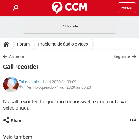
MENU
INÍCIO
JOGOS
WHATSAPP
DICAS
Fórum
Problema de áudio e vídeo
CELULAR
FACEBOOK
JOGOS
WHATSAPP
DOWNLOADS
Anterior
Seguinte
OUTLOOK
EXCEL
CELULAR
FACEBOOK
Call recorder
INSTAGRAM
JOGOS
GMAIL
WHATSAPP
FÓRUM
OUTLOOK
EXCEL
GUIA DE COMPRAS
CELULAR
FACEBOOK
Tatianekatz
- 1 out 2020 às 03:09
INSTAGRAM
JOGOS
GMAIL
WHATSAPP
GLOSSÁRIO
Perfil bloqueado -
1 out 2020 às 05:20
OUTLOOK
EXCEL
GUIA DE COMPRAS
CELULAR
FACEBOOK
INSTAGRAM
JOGOS
GMAIL
WHATSAPP
No call recorder diz que não foi possível reproduzir faixa
OUTLOOK
EXCEL
selecionada
GUIA DE COMPRAS
CELULAR
FACEBOOK
INSTAGRAM
GMAIL
OUTLOOK
EXCEL
Share
GUIA DE COMPRAS
INSTAGRAM
GMAIL
Veja também: