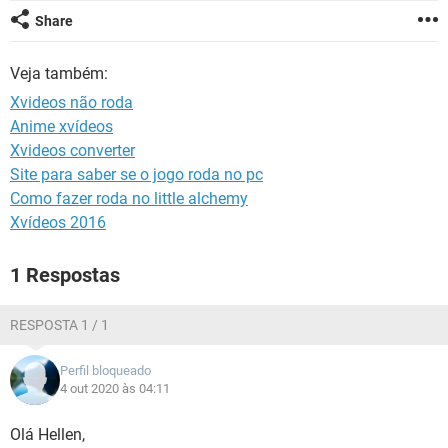
GUIA DE COMPRAS
Share
Veja também:
Xvideos não roda
Anime xvídeos
Xvideos converter
Site para saber se o jogo roda no pc
Como fazer roda no little alchemy
Xvídeos 2016
1 Respostas
RESPOSTA 1 / 1
Perfil bloqueado
4 out 2020 às 04:11
Olá Hellen,