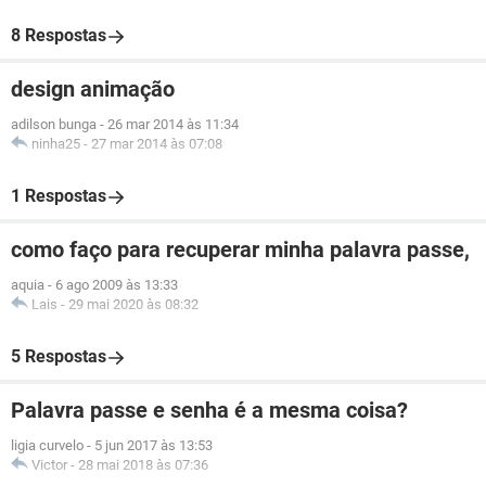
8 Respostas
design animação
adilson bunga
-
26 mar 2014 às 11:34
ninha25
-
27 mar 2014 às 07:08
1 Respostas
como faço para recuperar minha palavra passe,
aquia
-
6 ago 2009 às 13:33
Lais
-
29 mai 2020 às 08:32
5 Respostas
Palavra passe e senha é a mesma coisa?
ligia curvelo
-
5 jun 2017 às 13:53
Victor
-
28 mai 2018 às 07:36