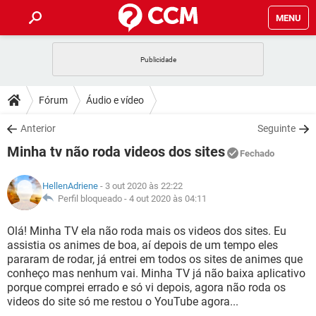
MENU
INÍCIO
JOGOS
WHATSAPP
DICAS
Fórum
Áudio e vídeo
CELULAR
FACEBOOK
JOGOS
WHATSAPP
DOWNLOADS
Anterior
Seguinte
OUTLOOK
EXCEL
CELULAR
FACEBOOK
Minha tv não roda videos dos sites
INSTAGRAM
JOGOS
GMAIL
WHATSAPP
Fechado
FÓRUM
OUTLOOK
EXCEL
GUIA DE COMPRAS
CELULAR
FACEBOOK
HellenAdriene
- 3 out 2020 às 22:22
INSTAGRAM
JOGOS
GMAIL
WHATSAPP
GLOSSÁRIO
Perfil bloqueado -
4 out 2020 às 04:11
OUTLOOK
EXCEL
GUIA DE COMPRAS
CELULAR
FACEBOOK
INSTAGRAM
JOGOS
GMAIL
WHATSAPP
Olá! Minha TV ela não roda mais os videos dos sites. Eu
OUTLOOK
EXCEL
assistia os animes de boa, aí depois de um tempo eles
GUIA DE COMPRAS
CELULAR
FACEBOOK
pararam de rodar, já entrei em todos os sites de animes que
INSTAGRAM
GMAIL
conheço mas nenhum vai. Minha TV já não baixa aplicativo
OUTLOOK
EXCEL
GUIA DE COMPRAS
porque comprei errado e só vi depois, agora não roda os
INSTAGRAM
GMAIL
videos do site só me restou o YouTube agora...