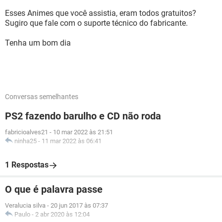
Esses Animes que você assistia, eram todos gratuitos?
Sugiro que fale com o suporte técnico do fabricante.
Tenha um bom dia
Conversas semelhantes
PS2 fazendo barulho e CD não roda
fabricioalves21
-
10 mar 2022 às 21:51
ninha25
-
11 mar 2022 às 06:41
1 Respostas
O que é palavra passe
Veralucia silva
-
20 jun 2017 às 07:37
Paulo
-
2 abr 2020 às 12:04