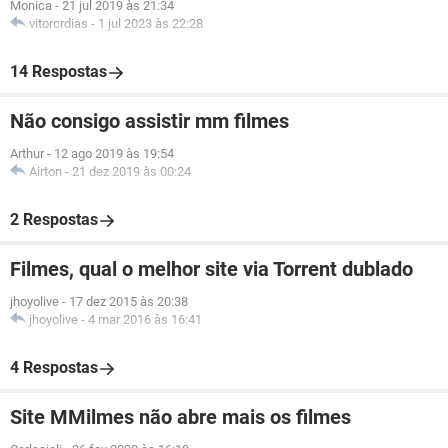
Monica
-
21 jul 2019 às 21:34
vitorcrdias
-
1 jul 2023 às 22:28
14 Respostas
Não consigo assistir mm filmes
Arthur
-
12 ago 2019 às 19:54
Airton
-
21 dez 2019 às 00:24
2 Respostas
Filmes, qual o melhor site via Torrent dublado
jhoyolive
-
17 dez 2015 às 20:38
jhoyolive
-
4 mar 2016 às 16:41
4 Respostas
Site MMilmes não abre mais os filmes