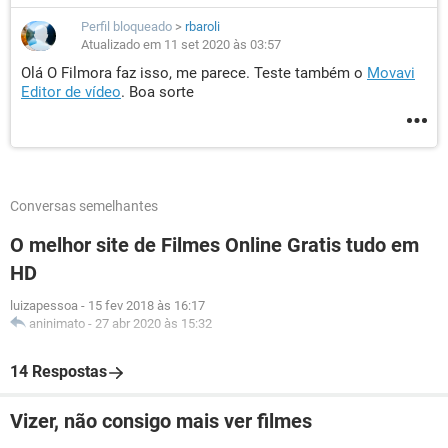
Perfil bloqueado
>
rbaroli
Atualizado em 11 set 2020 às 03:57
Olá O Filmora faz isso, me parece. Teste também o
Movavi
Editor de vídeo
. Boa sorte
Conversas semelhantes
O melhor site de Filmes Online Gratis tudo em
HD
luizapessoa
-
15 fev 2018 às 16:17
aninimato
-
27 abr 2020 às 15:32
14 Respostas
Vizer, não consigo mais ver filmes