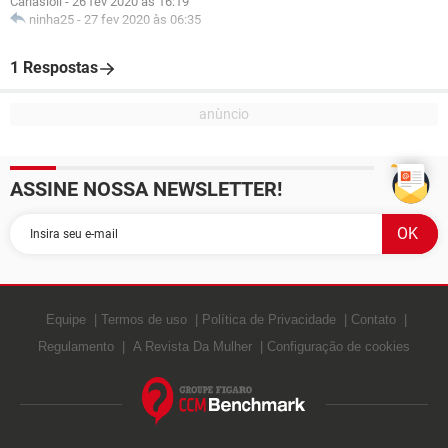
Carlasioli
-
26 fev 2020 às 16:19
ninha25
-
27 fev 2020 às 06:35
1 Respostas
ASSINE NOSSA NEWSLETTER!
Equipe
Termos de uso
Política de Privacidade
Contato
Regulamento
A Revista Da Mulher
Configuração de cookies