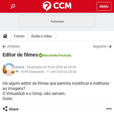
MENU
INÍCIO
JOGOS
WHATSAPP
DICAS
Fórum
Áudio e vídeo
CELULAR
FACEBOOK
JOGOS
WHATSAPP
DOWNLOADS
Anterior
Seguinte
OUTLOOK
EXCEL
CELULAR
FACEBOOK
Editor de filmes
INSTAGRAM
JOGOS
GMAIL
WHATSAPP
Resolvido
/Fechado
FÓRUM
OUTLOOK
EXCEL
GUIA DE COMPRAS
CELULAR
FACEBOOK
rbaroli
- Atualizado em 8 set 2020 às 04:58
INSTAGRAM
JOGOS
GMAIL
WHATSAPP
GLOSSÁRIO
Perfil bloqueado -
11 set 2020 às 03:54
OUTLOOK
EXCEL
GUIA DE COMPRAS
CELULAR
FACEBOOK
INSTAGRAM
JOGOS
GMAIL
WHATSAPP
Há algum editor de filmes que permita modificar e melhorar
OUTLOOK
EXCEL
as imagens?
GUIA DE COMPRAS
CELULAR
FACEBOOK
O Virtualdub e o Gimp, não servem.
INSTAGRAM
GMAIL
Grato
OUTLOOK
EXCEL
GUIA DE COMPRAS
INSTAGRAM
GMAIL
Share