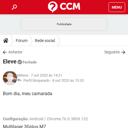
MENU
INÍCIO
JOGOS
WHATSAPP
DICAS
Fórum
Rede social
CELULAR
FACEBOOK
JOGOS
WHATSAPP
DOWNLOADS
Anterior
Seguinte
OUTLOOK
EXCEL
CELULAR
FACEBOOK
Eleve
INSTAGRAM
JOGOS
GMAIL
WHATSAPP
Fechado
FÓRUM
OUTLOOK
EXCEL
GUIA DE COMPRAS
CELULAR
FACEBOOK
Milena
- 7 out 2020 às 14:21
INSTAGRAM
JOGOS
GMAIL
WHATSAPP
GLOSSÁRIO
Perfil bloqueado -
8 out 2020 às 15:33
OUTLOOK
EXCEL
GUIA DE COMPRAS
CELULAR
FACEBOOK
INSTAGRAM
JOGOS
GMAIL
WHATSAPP
Bom dia, meu camarada
OUTLOOK
EXCEL
GUIA DE COMPRAS
CELULAR
FACEBOOK
INSTAGRAM
GMAIL
OUTLOOK
EXCEL
GUIA DE COMPRAS
Configuração:
Android / Chrome 76.0.3809.132
INSTAGRAM
GMAIL
Multilaser 3Gplus M7