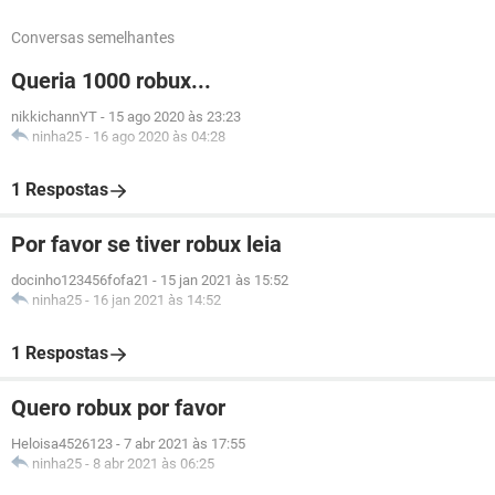
Conversas semelhantes
Queria 1000 robux...
nikkichannYT
-
15 ago 2020 às 23:23
ninha25
-
16 ago 2020 às 04:28
1 Respostas
Por favor se tiver robux leia
docinho123456fofa21
-
15 jan 2021 às 15:52
ninha25
-
16 jan 2021 às 14:52
1 Respostas
Quero robux por favor
Heloisa4526123
-
7 abr 2021 às 17:55
ninha25
-
8 abr 2021 às 06:25