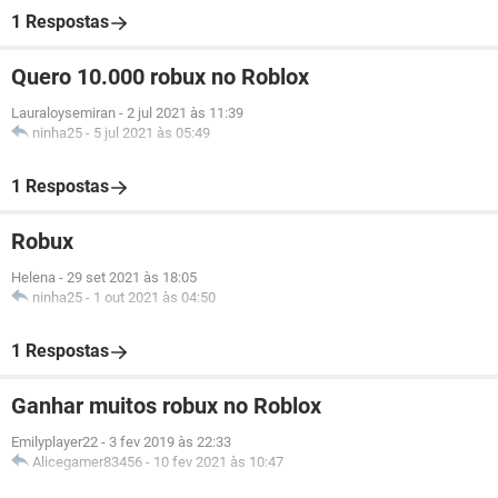
1 Respostas
Quero 10.000 robux no Roblox
Lauraloysemiran
-
2 jul 2021 às 11:39
ninha25
-
5 jul 2021 às 05:49
1 Respostas
Robux
Helena
-
29 set 2021 às 18:05
ninha25
-
1 out 2021 às 04:50
1 Respostas
Ganhar muitos robux no Roblox
Emilyplayer22
-
3 fev 2019 às 22:33
Alicegamer83456
-
10 fev 2021 às 10:47