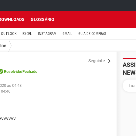
DOWNLOADS
GLOSSÁRIO
OUTLOOK
EXCEL
INSTAGRAM
GMAIL
GUIA DE COMPRAS
line
Seguinte
ASS
NEW
Resolvido
/Fechado
2020 às 04:48
 04:46
vvvvvvv