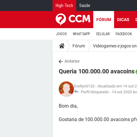
High-Tech
Saúde
FÓRUM
DICAS
JOGOS
WHATSAPP
CELULAR
FACEBOOK
Fórum
Videogames e jogos on
Anterior
Queria 100.000.00 avacoins
Evellyn0120
- Atualizado em 14 out 
Perfil bloqueado -
14 out 2020 às
Bom dia,
Gostaria de 100.000.00 avacoins pf