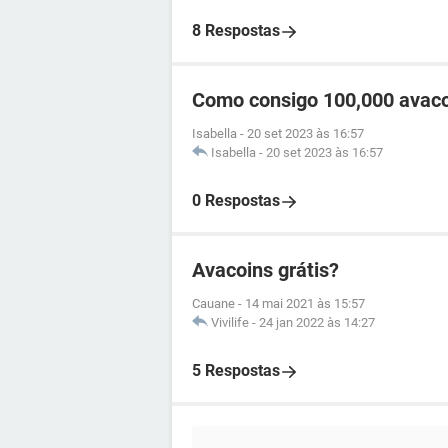
8 Respostas
Como consigo 100,000 avac
Isabella
-
20 set 2023 às 16:57
Isabella
-
20 set 2023 às 16:57
0 Respostas
Avacoins grátis?
Cauane
-
14 mai 2021 às 15:57
Vivilife
-
24 jan 2022 às 14:27
5 Respostas