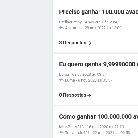
Preciso ganhar 100.000 ava
Stellacristiny
-
4 nov 2021 às 23:47
Anasmith
-
28 nov 2022 às 13:09
3 Respostas
Eu quero ganha 9,99990000 d
Luma
-
6 nov 2023 às 03:57
Luma
-
6 nov 2023 às 03:57
0 Respostas
Como ganhar 100.000.000 av
MinhBullis813
-
16 mai 2020 às 21:10
Tonybrade421
-
22 mar 2021 às 00:53