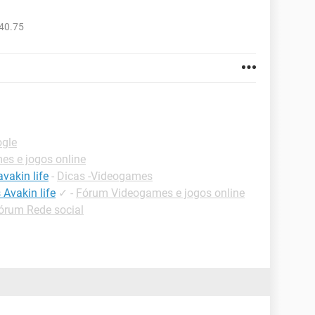
40.75
ogle
s e jogos online
vakin life
-
Dicas -Videogames
Avakin life
✓
-
Fórum Videogames e jogos online
órum Rede social