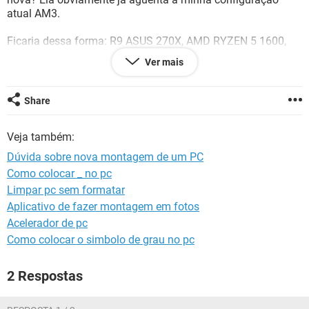
GUIA DE COMPRAS
atual AM3.
Ficaria dessa forma: R9 ASUS 270X, AMD RYZEN 5 1600,
Memória RAM 16GB, (2x8) - 3000Mhz, Placa Mãe MSI
Ver mais
B450M PRO, SSD Lexar 128GB, fonte GX II Cooler Master
550W.
Share
Nesse caso, eu não irei trocar apenas a Placa de Vídeo e o
SSD, aí fica a dúvida se a fonte vai aguentar junto com as
Veja também:
três peças novas.
Dúvida sobre nova montagem de um PC
Obrigado desde já.
Como colocar _ no pc
Limpar pc sem formatar
Aplicativo de fazer montagem em fotos
Acelerador de pc
Como colocar o simbolo de grau no pc
2 Respostas