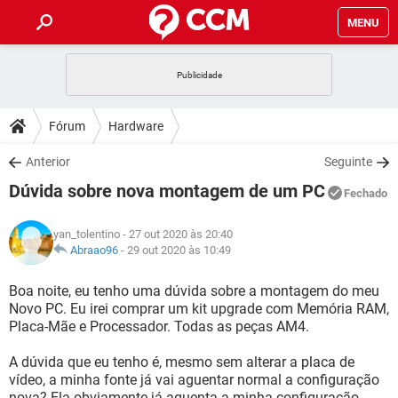
MENU
INÍCIO
JOGOS
WHATSAPP
DICAS
Fórum
Hardware
CELULAR
FACEBOOK
JOGOS
WHATSAPP
DOWNLOADS
Anterior
Seguinte
OUTLOOK
EXCEL
CELULAR
FACEBOOK
Dúvida sobre nova montagem de um PC
INSTAGRAM
JOGOS
GMAIL
WHATSAPP
Fechado
FÓRUM
OUTLOOK
EXCEL
GUIA DE COMPRAS
CELULAR
FACEBOOK
yan_tolentino
- 27 out 2020 às 20:40
INSTAGRAM
JOGOS
GMAIL
WHATSAPP
GLOSSÁRIO
Abraao96
-
29 out 2020 às 10:49
OUTLOOK
EXCEL
GUIA DE COMPRAS
CELULAR
FACEBOOK
INSTAGRAM
JOGOS
GMAIL
WHATSAPP
Boa noite, eu tenho uma dúvida sobre a montagem do meu
OUTLOOK
EXCEL
Novo PC. Eu irei comprar um kit upgrade com Memória RAM,
GUIA DE COMPRAS
CELULAR
FACEBOOK
Placa-Mãe e Processador. Todas as peças AM4.
INSTAGRAM
GMAIL
OUTLOOK
EXCEL
GUIA DE COMPRAS
A dúvida que eu tenho é, mesmo sem alterar a placa de
INSTAGRAM
GMAIL
vídeo, a minha fonte já vai aguentar normal a configuração
nova? Ela obviamente já aguenta a minha configuração