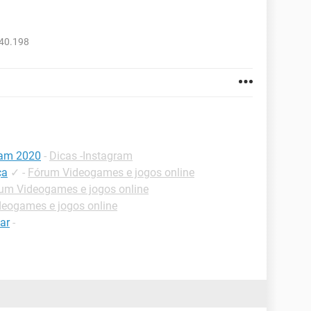
240.198
ram 2020
-
Dicas -Instagram
ça
✓
-
Fórum Videogames e jogos online
um Videogames e jogos online
eogames e jogos online
ar
-