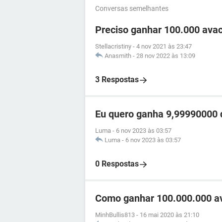
Conversas semelhantes
Preciso ganhar 100.000 ava
Stellacristiny
-
4 nov 2021 às 23:47
Anasmith
-
28 nov 2022 às 13:09
3 Respostas
Eu quero ganha 9,99990000 d
Luma
-
6 nov 2023 às 03:57
Luma
-
6 nov 2023 às 03:57
0 Respostas
Como ganhar 100.000.000 av
MinhBullis813
-
16 mai 2020 às 21:10