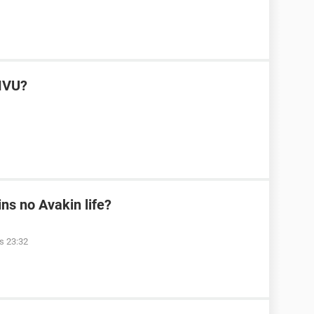
MVU?
s no Avakin life?
às 23:32