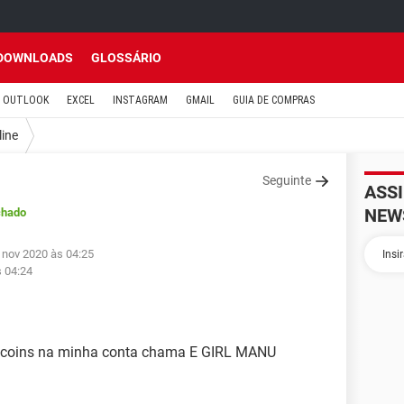
DOWNLOADS
GLOSSÁRIO
OUTLOOK
EXCEL
INSTAGRAM
GMAIL
GUIA DE COMPRAS
line
Seguinte
ASS
NEW
chado
 nov 2020 às 04:25
s 04:24
aicoins na minha conta chama E GIRL MANU