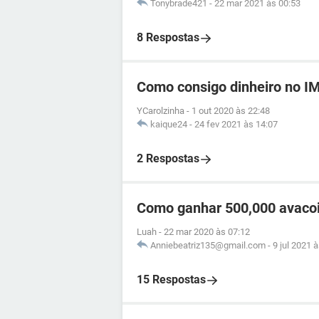
Tonybrade421
-
22 mar 2021 às 00:53
8 Respostas
Como consigo dinheiro no I
YCarolzinha
-
1 out 2020 às 22:48
kaique24
-
24 fev 2021 às 14:07
2 Respostas
Como ganhar 500,000 avacoin
Luah
-
22 mar 2020 às 07:12
Anniebeatriz135@gmail.com
-
9 jul 2021 
15 Respostas