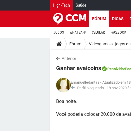
High-Tech
Saúde
FÓRUM
DICAS
JOGOS
WHATSAPP
CELULAR
FACEBOOK
Fórum
Videogames e jogos on
Anterior
Ganhar avaicoins
Resolvido
/Fe
Emanuelledantas
- Atualizado em 18
Perfil bloqueado -
18 nov 2020 à
Boa noite,
Você poderia colocar 20.000 de av