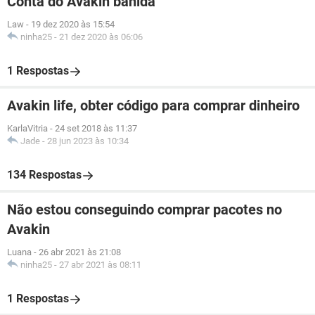
Conta do Avakin banida
Law
-
19 dez 2020 às 15:54
ninha25
-
21 dez 2020 às 06:06
1 Respostas
Avakin life, obter código para comprar dinheiro
KarlaVitria
-
24 set 2018 às 11:37
Jade
-
28 jun 2023 às 10:34
134 Respostas
Não estou conseguindo comprar pacotes no
Avakin
Luana
-
26 abr 2021 às 21:08
ninha25
-
27 abr 2021 às 08:11
1 Respostas