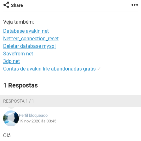
GUIA DE COMPRAS
Share
Veja também:
Database avakin net
Net::err_connection_reset
Deletar database mysql
Savefrom net
3dp net
Contas de avakin life abandonadas grátis
✓
1 Respostas
RESPOSTA 1 / 1
Perfil bloqueado
19 nov 2020 às 03:45
Olá