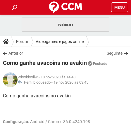
MENU
INÍCIO
JOGOS
WHATSAPP
DICAS
Fórum
Videogames e jogos online
CELULAR
FACEBOOK
JOGOS
WHATSAPP
DOWNLOADS
Anterior
Seguinte
OUTLOOK
EXCEL
CELULAR
FACEBOOK
Como ganha avacoins no avakin
INSTAGRAM
JOGOS
GMAIL
WHATSAPP
Fechado
FÓRUM
OUTLOOK
EXCEL
GUIA DE COMPRAS
CELULAR
FACEBOOK
Wkwkkwllw
- 18 nov 2020 às 14:48
INSTAGRAM
JOGOS
GMAIL
WHATSAPP
GLOSSÁRIO
Perfil bloqueado -
19 nov 2020 às 03:45
OUTLOOK
EXCEL
GUIA DE COMPRAS
CELULAR
FACEBOOK
INSTAGRAM
JOGOS
GMAIL
WHATSAPP
Como ganha avacoins no avakin
OUTLOOK
EXCEL
GUIA DE COMPRAS
CELULAR
FACEBOOK
INSTAGRAM
GMAIL
OUTLOOK
EXCEL
GUIA DE COMPRAS
Configuração:
Android / Chrome 86.0.4240.198
INSTAGRAM
GMAIL