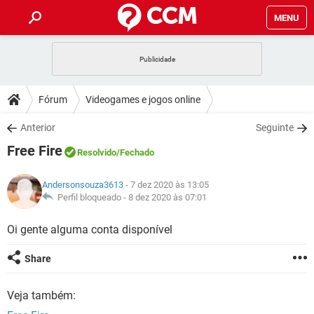
MENU
INÍCIO
JOGOS
WHATSAPP
DICAS
Fórum
Videogames e jogos online
CELULAR
FACEBOOK
JOGOS
WHATSAPP
DOWNLOADS
Anterior
Seguinte
OUTLOOK
EXCEL
CELULAR
FACEBOOK
Free Fire
INSTAGRAM
JOGOS
GMAIL
WHATSAPP
Resolvido
/Fechado
FÓRUM
OUTLOOK
EXCEL
GUIA DE COMPRAS
CELULAR
FACEBOOK
Andersonsouza3613
- 7 dez 2020 às 13:05
INSTAGRAM
JOGOS
GMAIL
WHATSAPP
GLOSSÁRIO
Perfil bloqueado -
8 dez 2020 às 07:01
OUTLOOK
EXCEL
GUIA DE COMPRAS
CELULAR
FACEBOOK
INSTAGRAM
JOGOS
GMAIL
WHATSAPP
Oi gente alguma conta disponível
OUTLOOK
EXCEL
GUIA DE COMPRAS
CELULAR
FACEBOOK
Share
INSTAGRAM
GMAIL
OUTLOOK
EXCEL
GUIA DE COMPRAS
Veja também:
INSTAGRAM
GMAIL