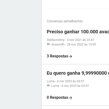
Conversas semelhantes
Preciso ganhar 100.000 ava
Stellacristiny
-
4 nov 2021 às 23:47
Anasmith
-
28 nov 2022 às 13:09
3 Respostas
Eu quero ganha 9,99990000 d
Luma
-
6 nov 2023 às 03:57
Luma
-
6 nov 2023 às 03:57
0 Respostas