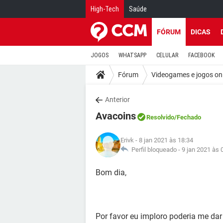
High-Tech
Saúde
FÓRUM
DICAS
JOGOS
WHATSAPP
CELULAR
FACEBOOK
Fórum
Videogames e jogos on
Anterior
Avacoins
Resolvido
/Fechado
Erivk
- 8 jan 2021 às 18:34
Perfil bloqueado -
9 jan 2021 às 
Bom dia,
Por favor eu imploro poderia me dar