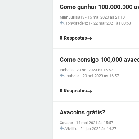
Como ganhar 100.000.000 av
MinhBullis813
-
16 mai 2020 às 21:10
Tonybrade421
-
22 mar 2021 às 00:53
8 Respostas
Como consigo 100,000 avac
Isabella
-
20 set 2023 às 16:57
Isabella
-
20 set 2023 às 16:57
0 Respostas
Avacoins grátis?
Cauane
-
14 mai 2021 às 15:57
Vivilife
-
24 jan 2022 às 14:27