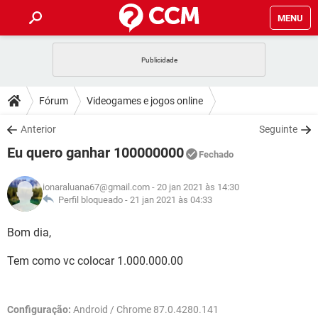
MENU
INÍCIO
JOGOS
WHATSAPP
DICAS
Fórum
Videogames e jogos online
CELULAR
FACEBOOK
JOGOS
WHATSAPP
DOWNLOADS
Anterior
Seguinte
OUTLOOK
EXCEL
CELULAR
FACEBOOK
Eu quero ganhar 100000000
INSTAGRAM
JOGOS
GMAIL
WHATSAPP
Fechado
FÓRUM
OUTLOOK
EXCEL
GUIA DE COMPRAS
CELULAR
FACEBOOK
ionaraluana67@gmail.com
- 20 jan 2021 às 14:30
INSTAGRAM
JOGOS
GMAIL
WHATSAPP
GLOSSÁRIO
Perfil bloqueado -
21 jan 2021 às 04:33
OUTLOOK
EXCEL
GUIA DE COMPRAS
CELULAR
FACEBOOK
INSTAGRAM
JOGOS
GMAIL
WHATSAPP
Bom dia,
OUTLOOK
EXCEL
GUIA DE COMPRAS
CELULAR
FACEBOOK
Tem como vc colocar 1.000.000.00
INSTAGRAM
GMAIL
OUTLOOK
EXCEL
GUIA DE COMPRAS
INSTAGRAM
GMAIL
Configuração:
Android / Chrome 87.0.4280.141