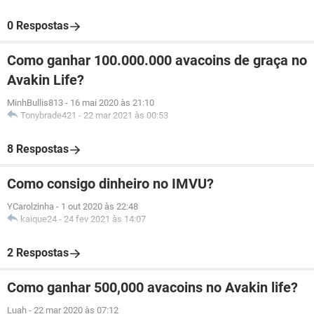
0 Respostas
Como ganhar 100.000.000 avacoins de graça no
Avakin Life?
MinhBullis813
-
16 mai 2020 às 21:10
Tonybrade421
-
22 mar 2021 às 00:53
8 Respostas
Como consigo dinheiro no IMVU?
YCarolzinha
-
1 out 2020 às 22:48
kaique24
-
24 fev 2021 às 14:07
2 Respostas
Como ganhar 500,000 avacoins no Avakin life?
Luah
-
22 mar 2020 às 07:12