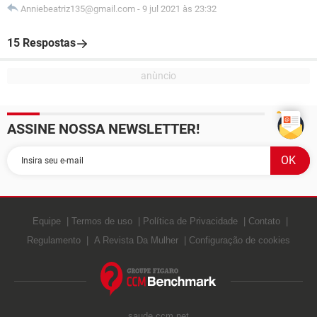
Anniebeatriz135@gmail.com
-
9 jul 2021 às 23:32
15 Respostas
ASSINE NOSSA NEWSLETTER!
Equipe
Termos de uso
Política de Privacidade
Contato
Regulamento
A Revista Da Mulher
Configuração de cookies
saude.ccm.net