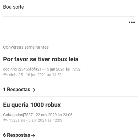
Boa sorte
Conversas semelhantes
Por favor se tiver robux leia
docinho123456fofa21
-
15 jan 2021 às 15:52
ninha25
-
16 jan 2021 às 14:52
1 Respostas
Eu queria 1000 robux
Gokugodssj7837
-
22 nov 2020 às 23:06
1523sms
-
6 abr 2021 às 12:03
6 Respostas