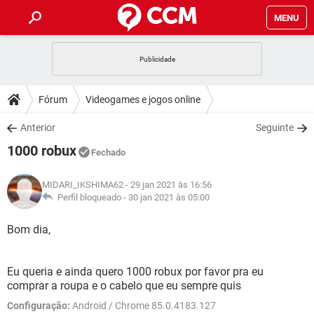
MENU
INÍCIO
JOGOS
WHATSAPP
DICAS
Fórum
Videogames e jogos online
CELULAR
FACEBOOK
JOGOS
WHATSAPP
DOWNLOADS
Anterior
Seguinte
OUTLOOK
EXCEL
CELULAR
FACEBOOK
1000 robux
INSTAGRAM
JOGOS
GMAIL
WHATSAPP
Fechado
FÓRUM
OUTLOOK
EXCEL
GUIA DE COMPRAS
CELULAR
FACEBOOK
MIDARI_IKSHIMA62
- 29 jan 2021 às 16:56
INSTAGRAM
JOGOS
GMAIL
WHATSAPP
GLOSSÁRIO
Perfil bloqueado -
30 jan 2021 às 05:00
OUTLOOK
EXCEL
GUIA DE COMPRAS
CELULAR
FACEBOOK
INSTAGRAM
JOGOS
GMAIL
WHATSAPP
Bom dia,
OUTLOOK
EXCEL
GUIA DE COMPRAS
CELULAR
FACEBOOK
INSTAGRAM
GMAIL
Eu queria e ainda quero 1000 robux por favor pra eu
OUTLOOK
EXCEL
GUIA DE COMPRAS
comprar a roupa e o cabelo que eu sempre quis
INSTAGRAM
GMAIL
Configuração:
Android / Chrome 85.0.4183.127