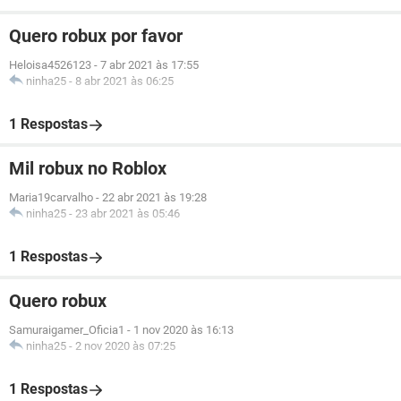
Quero robux por favor
Heloisa4526123
-
7 abr 2021 às 17:55
ninha25
-
8 abr 2021 às 06:25
1 Respostas
Mil robux no Roblox
Maria19carvalho
-
22 abr 2021 às 19:28
ninha25
-
23 abr 2021 às 05:46
1 Respostas
Quero robux
Samuraigamer_Oficia1
-
1 nov 2020 às 16:13
ninha25
-
2 nov 2020 às 07:25
1 Respostas