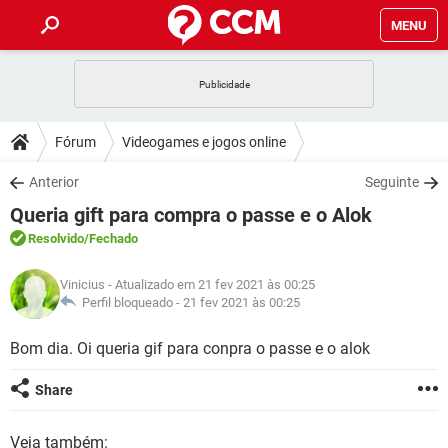
MENU
INÍCIO
JOGOS
WHATSAPP
DICAS
Fórum
Videogames e jogos online
CELULAR
FACEBOOK
JOGOS
WHATSAPP
DOWNLOADS
Anterior
Seguinte
OUTLOOK
EXCEL
CELULAR
FACEBOOK
Queria gift para compra o passe e o Alok
INSTAGRAM
JOGOS
GMAIL
WHATSAPP
FÓRUM
OUTLOOK
EXCEL
Resolvido
/Fechado
GUIA DE COMPRAS
CELULAR
FACEBOOK
INSTAGRAM
JOGOS
GMAIL
WHATSAPP
GLOSSÁRIO
OUTLOOK
Vinicius
- Atualizado em 21 fev 2021 às 00:25
EXCEL
GUIA DE COMPRAS
CELULAR
FACEBOOK
Perfil bloqueado -
21 fev 2021 às 00:25
INSTAGRAM
JOGOS
GMAIL
WHATSAPP
OUTLOOK
EXCEL
Bom dia. Oi queria gif para conpra o passe e o alok
GUIA DE COMPRAS
CELULAR
FACEBOOK
INSTAGRAM
GMAIL
OUTLOOK
EXCEL
Share
GUIA DE COMPRAS
INSTAGRAM
GMAIL
Veja também: