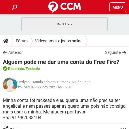
MENU
INÍCIO
JOGOS
WHATSAPP
DICAS
Fórum
Videogames e jogos online
CELULAR
FACEBOOK
JOGOS
WHATSAPP
DOWNLOADS
Anterior
Seguinte
OUTLOOK
EXCEL
CELULAR
FACEBOOK
Alguém pode me dar uma conta do Free Fire?
INSTAGRAM
JOGOS
GMAIL
WHATSAPP
FÓRUM
OUTLOOK
EXCEL
Resolvido
/Fechado
GUIA DE COMPRAS
CELULAR
FACEBOOK
INSTAGRAM
JOGOS
GMAIL
WHATSAPP
GLOSSÁRIO
OUTLOOK
Derlyan
- Atualizado em 19 mar 2021 às 05:29
EXCEL
GUIA DE COMPRAS
CELULAR
FACEBOOK
Miguel -
22 nov 2021 às 16:07
INSTAGRAM
JOGOS
GMAIL
WHATSAPP
OUTLOOK
EXCEL
Minha conta foi rackeada e eu queria uma não precisa ter
GUIA DE COMPRAS
CELULAR
FACEBOOK
angelical e nem passes apenas quero uma pois não consigo
INSTAGRAM
GMAIL
mais usar a minha. Me ajudem por favor
OUTLOOK
EXCEL
GUIA DE COMPRAS
+55 91 982038104
INSTAGRAM
GMAIL