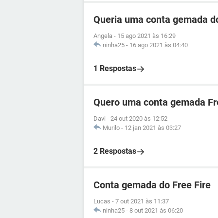
Queria uma conta gemada do
Angela
-
15 ago 2021 às 16:29
ninha25
-
16 ago 2021 às 04:40
1 Respostas
Quero uma conta gemada Fre
Davi
-
24 out 2020 às 12:52
Murilo
-
12 jan 2021 às 03:27
2 Respostas
Conta gemada do Free Fire
Lucas
-
7 out 2021 às 11:37
ninha25
-
8 out 2021 às 06:20