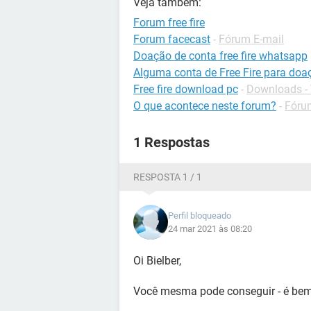
Veja também:
Forum free fire
Forum facecast
-
Fórum E-mail
Doação de conta free fire whatsapp
Alguma conta de Free Fire para doa
Free fire download pc
-
Downloads -
O que acontece neste forum?
-
Fóru
1 Respostas
RESPOSTA 1 / 1
Perfil bloqueado
24 mar 2021 às 08:20
Oi Bielber,
Você mesma pode conseguir - é bem 