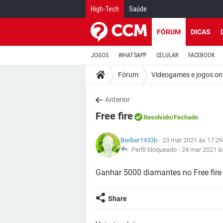
High-Tech
Saúde
FÓRUM
DICAS
JOGOS
WHATSAPP
CELULAR
FACEBOOK
Fórum
Videogames e jogos on
Anterior
Free fire
Resolvido
/Fechado
Bielber1933b
- 23 mar 2021 às 17:29
Perfil bloqueado -
24 mar 2021 à
Ganhar 5000 diamantes no Free fire
Share