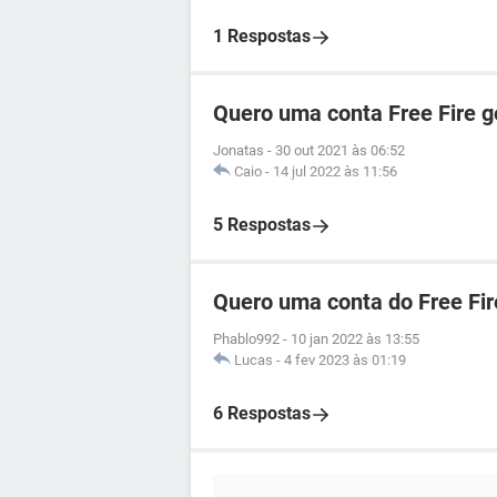
1 Respostas
Quero uma conta Free Fire 
Jonatas
-
30 out 2021 às 06:52
Caio
-
14 jul 2022 às 11:56
5 Respostas
Quero uma conta do Free Fir
Phablo992
-
10 jan 2022 às 13:55
Lucas
-
4 fev 2023 às 01:19
6 Respostas