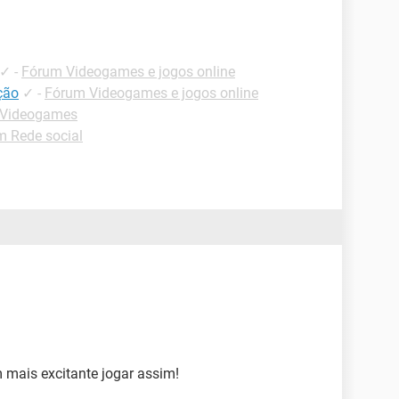
✓
-
Fórum Videogames e jogos online
ção
✓
-
Fórum Videogames e jogos online
 Videogames
m Rede social
mais excitante jogar assim!