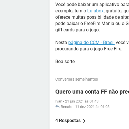
Você pode baixar um aplicativo para
exemplo, tem o
Lulubox
, gratuito, 
oferece muitas possibilidade de sit
pode baixar o FreeFire Mania ou o Gi
gift cards para o jogo.
Nesta
página do CCM - Brasil
você v
procurando para o jogo Free Fire.
Boa sorte
Conversas semelhantes
Quero uma conta FF não pre
Ivan
-
21 jun 2021 às 01:43
Renato
-
11 dez 2021 às 01:08
4 Respostas