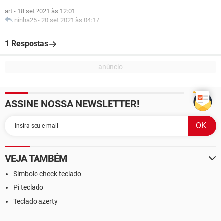
art
-
18 set 2021 às 12:01
ninha25
-
20 set 2021 às 04:17
1 Respostas
ASSINE NOSSA NEWSLETTER!
VEJA TAMBÉM
Simbolo check teclado
Pi teclado
Teclado azerty