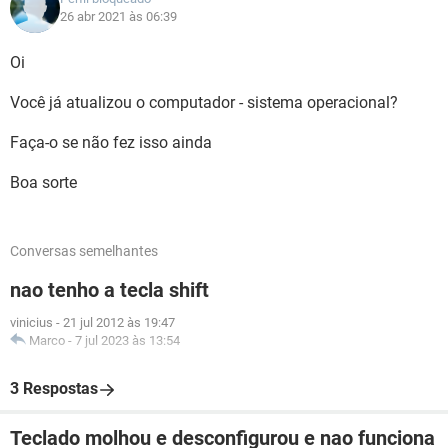
26 abr 2021 às 06:39
Oi
Você já atualizou o computador - sistema operacional?
Faça-o se não fez isso ainda
Boa sorte
Conversas semelhantes
nao tenho a tecla shift
vinicius
-
21 jul 2012 às 19:47
Marco
-
7 jul 2023 às 13:54
3 Respostas
Teclado molhou e desconfigurou e nao funciona