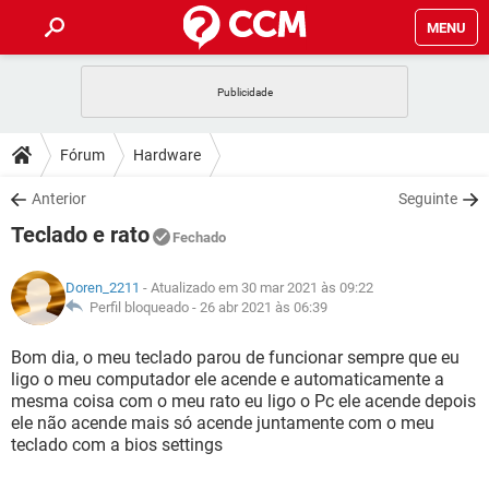
MENU
INÍCIO
JOGOS
WHATSAPP
DICAS
Fórum
Hardware
CELULAR
FACEBOOK
JOGOS
WHATSAPP
DOWNLOADS
Anterior
Seguinte
OUTLOOK
EXCEL
CELULAR
FACEBOOK
Teclado e rato
INSTAGRAM
JOGOS
GMAIL
WHATSAPP
Fechado
FÓRUM
OUTLOOK
EXCEL
GUIA DE COMPRAS
CELULAR
FACEBOOK
Doren_2211
- Atualizado em 30 mar 2021 às 09:22
INSTAGRAM
JOGOS
GMAIL
WHATSAPP
GLOSSÁRIO
Perfil bloqueado -
26 abr 2021 às 06:39
OUTLOOK
EXCEL
GUIA DE COMPRAS
CELULAR
FACEBOOK
INSTAGRAM
JOGOS
GMAIL
WHATSAPP
Bom dia, o meu teclado parou de funcionar sempre que eu
OUTLOOK
EXCEL
ligo o meu computador ele acende e automaticamente a
GUIA DE COMPRAS
CELULAR
FACEBOOK
mesma coisa com o meu rato eu ligo o Pc ele acende depois
INSTAGRAM
GMAIL
ele não acende mais só acende juntamente com o meu
OUTLOOK
EXCEL
GUIA DE COMPRAS
teclado com a bios settings
INSTAGRAM
GMAIL