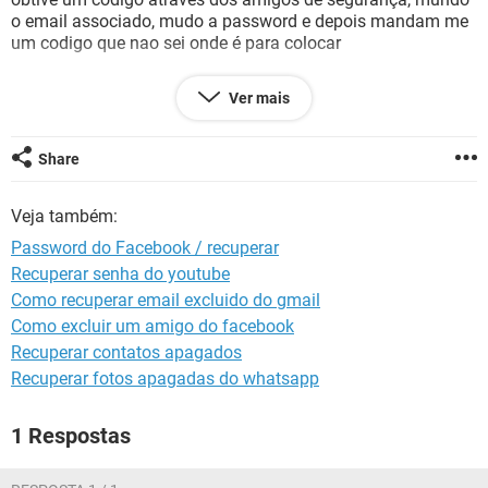
GUIA DE COMPRAS
o email associado, mudo a password e depois mandam me
um codigo que nao sei onde é para colocar
Ver mais
Facebook
O teu código de segurança do Facebook
Share
Veja também:
O teu código de segurança é:
Password do Facebook / recuperar
. Para nos ajudares a confirmar a tua identidade no
Recuperar senha do youtube
Facebook, precisamos de verificar o teu endereço de e-mail.
Como recuperar email excluido do gmail
Cola este código no teu browser. Só pode ser usado uma
vez.
Como excluir um amigo do facebook
Recuperar contatos apagados
Recuperar fotos apagadas do whatsapp
Obrigado,
1 Respostas
A Equipa de Segurança do Facebook