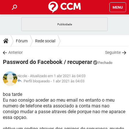
MENU
INÍCIO
JOGOS
WHATSAPP
DICAS
Fórum
Rede social
CELULAR
FACEBOOK
JOGOS
WHATSAPP
DOWNLOADS
Anterior
Seguinte
OUTLOOK
EXCEL
CELULAR
FACEBOOK
Password do Facebook / recuperar
INSTAGRAM
JOGOS
GMAIL
WHATSAPP
Fechado
FÓRUM
OUTLOOK
EXCEL
GUIA DE COMPRAS
CELULAR
FACEBOOK
nicole
- Atualizado em 1 abr 2021 às 04:03
INSTAGRAM
JOGOS
GMAIL
WHATSAPP
GLOSSÁRIO
Perfil bloqueado -
1 abr 2021 às 04:03
OUTLOOK
EXCEL
GUIA DE COMPRAS
CELULAR
FACEBOOK
INSTAGRAM
JOGOS
GMAIL
WHATSAPP
boa tarde
OUTLOOK
EXCEL
Eu nao consigo aceder ao meu email no entanto o meu
GUIA DE COMPRAS
CELULAR
FACEBOOK
numero de telefone esta associado a conta mas nao
INSTAGRAM
GMAIL
consigo mudar a passe atraves dele porque nao me aparace
OUTLOOK
EXCEL
GUIA DE COMPRAS
essa opçao.
INSTAGRAM
GMAIL
obtive um codigo atraves dos amigos de segurança, mundo