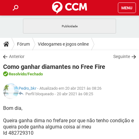
MENU
INÍCIO
JOGOS
WHATSAPP
DICAS
Fórum
Videogames e jogos online
CELULAR
FACEBOOK
JOGOS
WHATSAPP
DOWNLOADS
Anterior
Seguinte
OUTLOOK
EXCEL
CELULAR
FACEBOOK
Como ganhar diamantes no Free Fire
INSTAGRAM
JOGOS
GMAIL
WHATSAPP
FÓRUM
OUTLOOK
EXCEL
Resolvido
/Fechado
GUIA DE COMPRAS
CELULAR
FACEBOOK
INSTAGRAM
JOGOS
GMAIL
WHATSAPP
GLOSSÁRIO
OUTLOOK
Pedro_bkr
- Atualizado em 20 abr 2021 às 08:26
EXCEL
GUIA DE COMPRAS
CELULAR
FACEBOOK
Perfil bloqueado -
20 abr 2021 às 08:25
INSTAGRAM
JOGOS
GMAIL
WHATSAPP
OUTLOOK
EXCEL
Bom dia,
GUIA DE COMPRAS
CELULAR
FACEBOOK
INSTAGRAM
GMAIL
Queira ganha dima no frefare por que não tenho condição e
OUTLOOK
EXCEL
GUIA DE COMPRAS
queira pode ganha alguma coisa aí meu
INSTAGRAM
GMAIL
Id 482729310