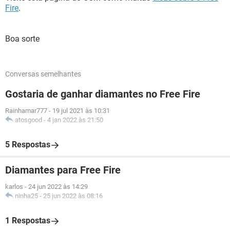
Fire
.
Boa sorte
Conversas semelhantes
Gostaria de ganhar diamantes no Free Fire
Rainhamar777
-
19 jul 2021 às 10:31
atosgood
-
4 jan 2022 às 21:50
5 Respostas
Diamantes para Free Fire
karlos
-
24 jun 2022 às 14:29
ninha25
-
25 jun 2022 às 08:16
1 Respostas