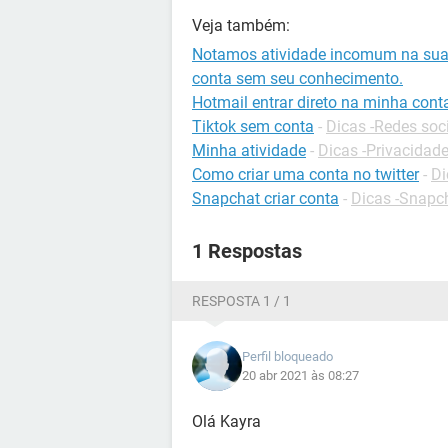
Veja também:
Notamos atividade incomum na sua c
conta sem seu conhecimento.
Hotmail entrar direto na minha cont
Tiktok sem conta
-
Dicas -Redes soc
Minha atividade
-
Dicas -Privacidad
Como criar uma conta no twitter
-
Di
Snapchat criar conta
-
Dicas -Snapc
1 Respostas
RESPOSTA 1 / 1
Perfil bloqueado
20 abr 2021 às 08:27
Olá Kayra