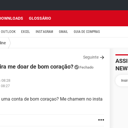
DOWNLOADS
GLOSSÁRIO
OUTLOOK
EXCEL
INSTAGRAM
GMAIL
GUIA DE COMPRAS
line
Seguinte
ASS
ira me doar de bom coração?
NEW
Fechado
s 08:28
 08:27
r uma conta de bom coraçao? Me chamem no insta