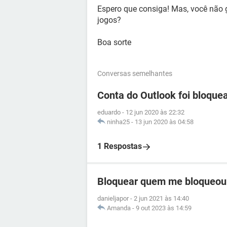
Espero que consiga! Mas, você não g
jogos?
Boa sorte
Conversas semelhantes
Conta do Outlook foi bloque
eduardo
-
12 jun 2020 às 22:32
ninha25
-
13 jun 2020 às 04:58
1 Respostas
Bloquear quem me bloqueou
danieljapor
-
2 jun 2021 às 14:40
Amanda
-
9 out 2023 às 14:59