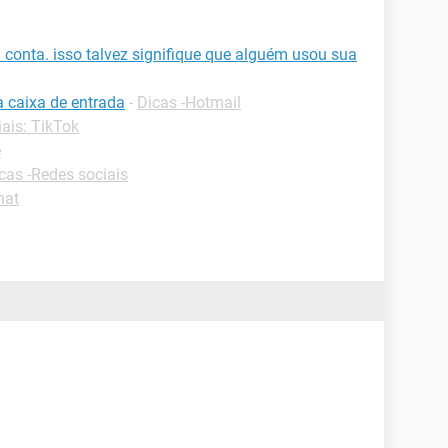
onta. isso talvez signifique que alguém usou sua
a caixa de entrada
-
Dicas -Hotmail
iais: TikTok
e
cas -Redes sociais
hat