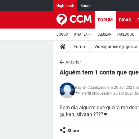
High-Tech
Saúde
FÓRUM
DICAS
JOGOS
WHATSAPP
CELULAR
FACEBOOK
Fórum
Videogames e jogos on
Anterior
Alguém tem 1 conta que que
Kayra
- Atualizado em 20 abr 2021 à
Perfil bloqueado -
20 abr 2021 às
Bom dia alguem que queira me doa
@_kah_silvaah ????❤
Share