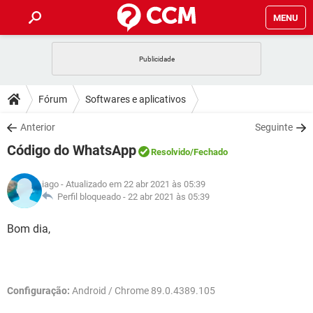
MENU
INÍCIO
JOGOS
WHATSAPP
DICAS
Fórum
Softwares e aplicativos
CELULAR
FACEBOOK
JOGOS
WHATSAPP
DOWNLOADS
Anterior
Seguinte
OUTLOOK
EXCEL
CELULAR
FACEBOOK
Código do WhatsApp
INSTAGRAM
JOGOS
GMAIL
WHATSAPP
Resolvido
/Fechado
FÓRUM
OUTLOOK
EXCEL
GUIA DE COMPRAS
CELULAR
FACEBOOK
iago
- Atualizado em 22 abr 2021 às 05:39
INSTAGRAM
JOGOS
GMAIL
WHATSAPP
GLOSSÁRIO
Perfil bloqueado -
22 abr 2021 às 05:39
OUTLOOK
EXCEL
GUIA DE COMPRAS
CELULAR
FACEBOOK
INSTAGRAM
JOGOS
GMAIL
WHATSAPP
Bom dia,
OUTLOOK
EXCEL
GUIA DE COMPRAS
CELULAR
FACEBOOK
INSTAGRAM
GMAIL
OUTLOOK
EXCEL
GUIA DE COMPRAS
Configuração:
Android / Chrome 89.0.4389.105
INSTAGRAM
GMAIL