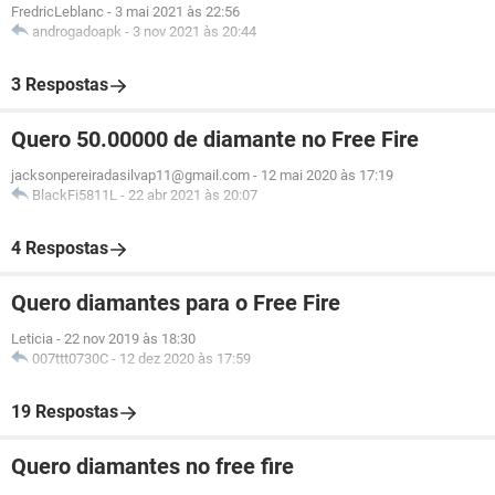
FredricLeblanc
-
3 mai 2021 às 22:56
androgadoapk
-
3 nov 2021 às 20:44
3 Respostas
Quero 50.00000 de diamante no Free Fire
jacksonpereiradasilvap11@gmail.com
-
12 mai 2020 às 17:19
BlackFi5811L
-
22 abr 2021 às 20:07
4 Respostas
Quero diamantes para o Free Fire
Leticia
-
22 nov 2019 às 18:30
007ttt0730C
-
12 dez 2020 às 17:59
19 Respostas
Quero diamantes no free fire