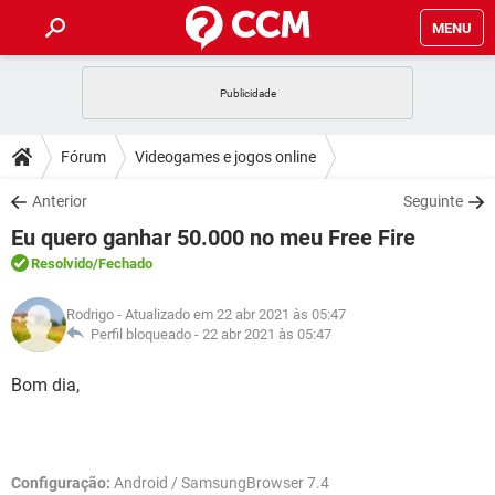
MENU
INÍCIO
JOGOS
WHATSAPP
DICAS
Fórum
Videogames e jogos online
CELULAR
FACEBOOK
JOGOS
WHATSAPP
DOWNLOADS
Anterior
Seguinte
OUTLOOK
EXCEL
CELULAR
FACEBOOK
Eu quero ganhar 50.000 no meu Free Fire
INSTAGRAM
JOGOS
GMAIL
WHATSAPP
FÓRUM
OUTLOOK
EXCEL
Resolvido
/Fechado
GUIA DE COMPRAS
CELULAR
FACEBOOK
INSTAGRAM
JOGOS
GMAIL
WHATSAPP
GLOSSÁRIO
OUTLOOK
Rodrigo
- Atualizado em 22 abr 2021 às 05:47
EXCEL
GUIA DE COMPRAS
CELULAR
FACEBOOK
Perfil bloqueado -
22 abr 2021 às 05:47
INSTAGRAM
JOGOS
GMAIL
WHATSAPP
OUTLOOK
EXCEL
Bom dia,
GUIA DE COMPRAS
CELULAR
FACEBOOK
INSTAGRAM
GMAIL
OUTLOOK
EXCEL
GUIA DE COMPRAS
INSTAGRAM
GMAIL
Configuração:
Android / SamsungBrowser 7.4