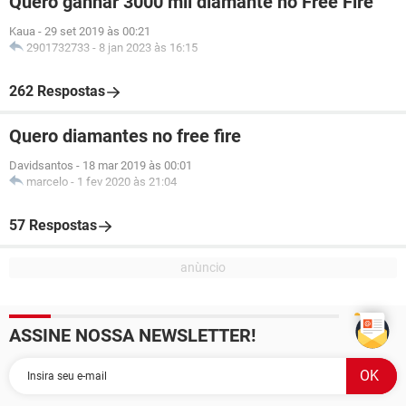
Quero ganhar 3000 mil diamante no Free Fire
Kaua
-
29 set 2019 às 00:21
2901732733
-
8 jan 2023 às 16:15
262 Respostas
Quero diamantes no free fire
Davidsantos
-
18 mar 2019 às 00:01
marcelo
-
1 fev 2020 às 21:04
57 Respostas
ASSINE NOSSA NEWSLETTER!