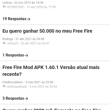
Leticia
-
22 nov 2019 às 18:30
007ttt0730C
-
12 dez 2020 às 17:59
19 Respostas
Eu quero ganhar 50.000 no meu Free Fire
Rodrigo
-
21 abr 2021 às 09:08
ninha25
-
22 abr 2021 às 05:47
1 Respostas
Free Fire Mod APK 1.60.1 Versão atual mais
recente?
FredricLeblanc
-
3 mai 2021 às 22:56
androgadoapk
-
3 nov 2021 às 20:44
3 Respostas