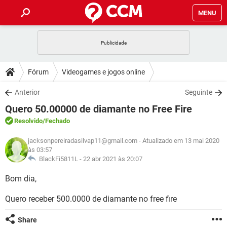
MENU
INÍCIO
JOGOS
WHATSAPP
DICAS
Fórum
Videogames e jogos online
CELULAR
FACEBOOK
JOGOS
WHATSAPP
DOWNLOADS
Anterior
Seguinte
OUTLOOK
EXCEL
CELULAR
FACEBOOK
Quero 50.00000 de diamante no Free Fire
INSTAGRAM
JOGOS
GMAIL
WHATSAPP
FÓRUM
OUTLOOK
EXCEL
Resolvido
/Fechado
GUIA DE COMPRAS
CELULAR
FACEBOOK
INSTAGRAM
JOGOS
GMAIL
WHATSAPP
jacksonpereiradasilvap11@gmail.com
- Atualizado em 13 mai 2020
GLOSSÁRIO
OUTLOOK
EXCEL
às 03:57
GUIA DE COMPRAS
CELULAR
FACEBOOK
BlackFi5811L -
22 abr 2021 às 20:07
INSTAGRAM
JOGOS
GMAIL
WHATSAPP
OUTLOOK
EXCEL
Bom dia,
GUIA DE COMPRAS
CELULAR
FACEBOOK
INSTAGRAM
GMAIL
OUTLOOK
EXCEL
Quero receber 500.0000 de diamante no free fire
GUIA DE COMPRAS
INSTAGRAM
GMAIL
Share