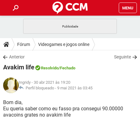
MENU
INÍCIO
JOGOS
WHATSAPP
DICAS
Fórum
Videogames e jogos online
CELULAR
FACEBOOK
JOGOS
WHATSAPP
DOWNLOADS
Anterior
Seguinte
OUTLOOK
EXCEL
CELULAR
FACEBOOK
Avakim life
INSTAGRAM
JOGOS
GMAIL
WHATSAPP
Resolvido
/Fechado
FÓRUM
OUTLOOK
EXCEL
GUIA DE COMPRAS
CELULAR
FACEBOOK
Ingridy
- 30 abr 2021 às 19:20
INSTAGRAM
JOGOS
GMAIL
WHATSAPP
GLOSSÁRIO
Perfil bloqueado -
9 mai 2021 às 03:45
OUTLOOK
EXCEL
GUIA DE COMPRAS
CELULAR
FACEBOOK
INSTAGRAM
JOGOS
GMAIL
WHATSAPP
Bom dia,
OUTLOOK
EXCEL
Eu queria saber como eu fasso pra consegui 90.00000
GUIA DE COMPRAS
CELULAR
FACEBOOK
avacoins grates no avakim life
INSTAGRAM
GMAIL
OUTLOOK
EXCEL
GUIA DE COMPRAS
INSTAGRAM
GMAIL