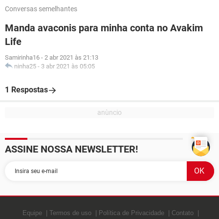
Conversas semelhantes
Manda avaconis para minha conta no Avakim
Life
Samirinha16
-
2 abr 2021 às 21:13
ninha25
-
3 abr 2021 às 05:05
1 Respostas
ASSINE NOSSA NEWSLETTER!
Equipe
Termos de uso
Política de Privacidade
Contato