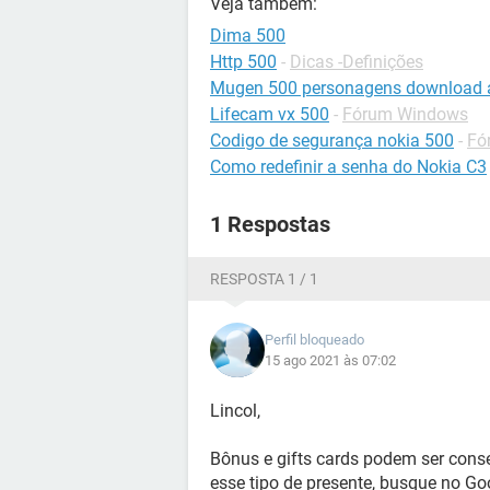
Veja também:
Dima 500
Http 500
-
Dicas -Definições
Mugen 500 personagens download 
Lifecam vx 500
-
Fórum Windows
Codigo de segurança nokia 500
-
Fó
Como redefinir a senha do Nokia C3
1 Respostas
RESPOSTA 1 / 1
Perfil bloqueado
15 ago 2021 às 07:02
Lincol,
Bônus e gifts cards podem ser cons
esse tipo de presente, busque no G