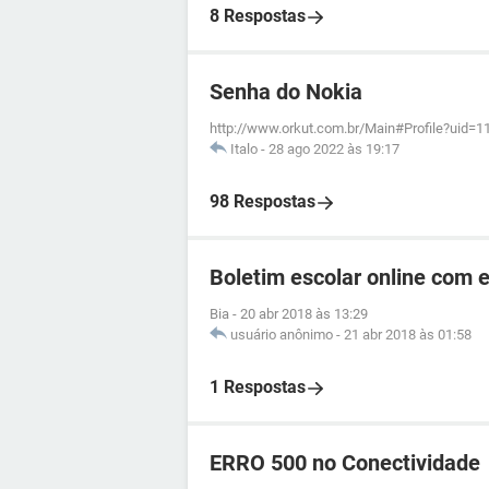
8 Respostas
Senha do Nokia
http://www.orkut.com.br/Main#Profile?uid=
Italo
-
28 ago 2022 às 19:17
98 Respostas
Boletim escolar online com e
Bia
-
20 abr 2018 às 13:29
usuário anônimo
-
21 abr 2018 às 01:58
1 Respostas
ERRO 500 no Conectividade