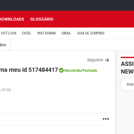
DOWNLOADS
GLOSSÁRIO
OUTLOOK
EXCEL
INSTAGRAM
GMAIL
GUIA DE COMPRAS
line
Seguinte
ASS
ma meu id 517484417
NEW
Resolvido
/Fechado
s 07:02