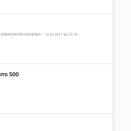
1142839299784183640&rl=
-
12 jul 2011 às 22:16
rro 500