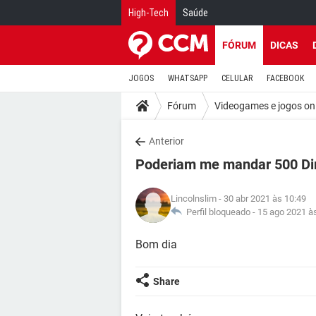
High-Tech
Saúde
FÓRUM
DICAS
JOGOS
WHATSAPP
CELULAR
FACEBOOK
Fórum
Videogames e jogos on
Anterior
Poderiam me mandar 500 Di
Lincolnslim
- 30 abr 2021 às 10:49
Perfil bloqueado -
15 ago 2021 à
Bom dia
Share