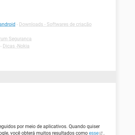
android
-
Downloads - Softwares de criação
rum Segurança
-
Dicas -Nokia
eguidos por meio de aplicativos. Quando quiser
oogle, você obterá muitos resultados como
esse
.