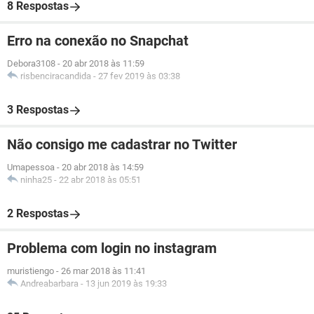
8 Respostas
Erro na conexão no Snapchat
Debora3108
-
20 abr 2018 às 11:59
risbenciracandida
-
27 fev 2019 às 03:38
3 Respostas
Não consigo me cadastrar no Twitter
Umapessoa
-
20 abr 2018 às 14:59
ninha25
-
22 abr 2018 às 05:51
2 Respostas
Problema com login no instagram
muristiengo
-
26 mar 2018 às 11:41
Andreabarbara
-
13 jun 2019 às 19:33