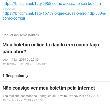
https://br.ccm.net/faq/6958-como-acessar-o-seu-boletim-
escolar
https://br.ccm.net/faq/16759-o-que-causa-o-erro-http-500-e-
como-corrigir
Conversas semelhantes
Meu boletim online ta dando erro como faço
para abrir?
Joo
-
11 jan 2019 às 22:39
ninha25
-
12 jan 2019 às 13:50
1 Respostas
Não consigo ver meu boletim pela internet
Ana thailane constantino Rodrigues de Oliveira
-
29 nov 2017 às 22:15
Tehh
-
2 set 2019 às 18:53