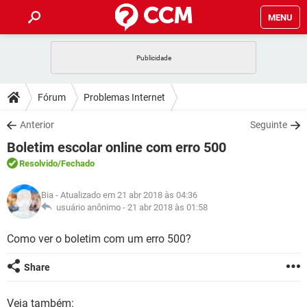
MENU
INÍCIO
JOGOS
WHATSAPP
DICAS
Fórum
Problemas Internet
CELULAR
FACEBOOK
JOGOS
WHATSAPP
DOWNLOADS
Anterior
Seguinte
OUTLOOK
EXCEL
CELULAR
FACEBOOK
Boletim escolar online com erro 500
INSTAGRAM
JOGOS
GMAIL
WHATSAPP
FÓRUM
OUTLOOK
EXCEL
Resolvido
/Fechado
GUIA DE COMPRAS
CELULAR
FACEBOOK
INSTAGRAM
JOGOS
GMAIL
WHATSAPP
GLOSSÁRIO
OUTLOOK
Bia
- Atualizado em 21 abr 2018 às 04:36
EXCEL
GUIA DE COMPRAS
CELULAR
FACEBOOK
usuário anônimo -
21 abr 2018 às 01:58
INSTAGRAM
JOGOS
GMAIL
WHATSAPP
OUTLOOK
EXCEL
Como ver o boletim com um erro 500?
GUIA DE COMPRAS
CELULAR
FACEBOOK
INSTAGRAM
GMAIL
OUTLOOK
EXCEL
Share
GUIA DE COMPRAS
INSTAGRAM
GMAIL
Veja também: