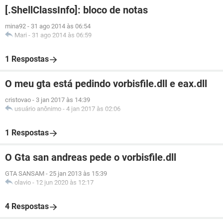
[.ShellClassInfo]: bloco de notas
mina92
-
31 ago 2014 às 06:54
Mari
-
31 ago 2014 às 06:59
1 Respostas
O meu gta está pedindo vorbisfile.dll e eax.dll
cristovao
-
3 jan 2017 às 14:39
usuário anônimo
-
4 jan 2017 às 02:06
1 Respostas
O Gta san andreas pede o vorbisfile.dll
GTA SANSAM
-
25 jan 2013 às 15:39
olavio
-
12 jun 2020 às 12:17
4 Respostas