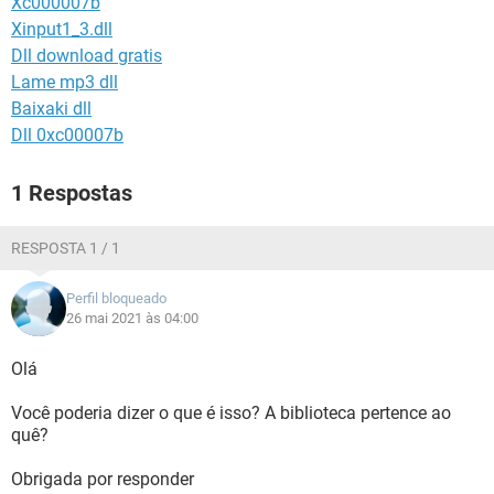
Xc000007b
GUIA DE COMPRAS
Xinput1_3.dll
Dll download gratis
Lame mp3 dll
Baixaki dll
Dll 0xc00007b
1 Respostas
RESPOSTA 1 / 1
Perfil bloqueado
26 mai 2021 às 04:00
Olá
Você poderia dizer o que é isso? A biblioteca pertence ao
quê?
Obrigada por responder