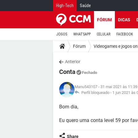
High-Tech
Saúde
FÓRUM
DICAS
JOGOS
WHATSAPP
CELULAR
FACEBOOK
Fórum
Videogames e jogos on
Anterior
Conta
Fechado
Manu543107
- 31 mai 2021 às 11:39
Perfil bloqueado -
1 jun 2021 às 
Bom dia,
Eu quero uma conta level 59 por fav
Share