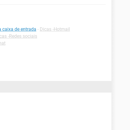
a caixa de entrada
-
Dicas -Hotmail
cas -Redes sociais
hat