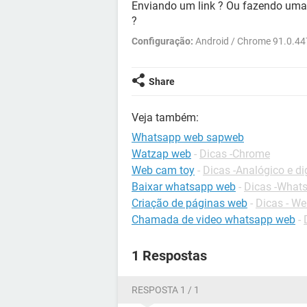
Enviando um link ? Ou fazendo uma
?
Configuração:
Android / Chrome 91.0.44
Share
Veja também:
Whatsapp web sapweb
Watzap web
-
Dicas -Chrome
Web cam toy
-
Dicas -Analógico e dig
Baixar whatsapp web
-
Dicas -What
Criação de páginas web
-
Dicas - W
Chamada de video whatsapp web
-
1 Respostas
RESPOSTA 1 / 1