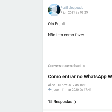
Perfil bloqueado
7 jun 2021 às 03:25
Olá Eujuli,
Não tem como fazer.
Conversas semelhantes
Como entrar no WhatsApp 
Alice
-
15 nov 2017 às 10:10
jose
-
11 mar 2020 às 17:41
15 Respostas