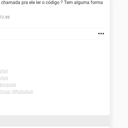
 chamada pra ele ler o código ? Tem alguma forma
72.88
ital
sApp
ebmaster
Dicas -WhatsApp