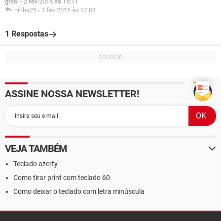
grasi
-
2 fev 2015 às 15:11
ninha25
-
3 fev 2015 às 07:04
1 Respostas
ASSINE NOSSA NEWSLETTER!
VEJA TAMBÉM
Teclado azerty
Como tirar print com teclado 60
Como deixar o teclado com letra minúscula