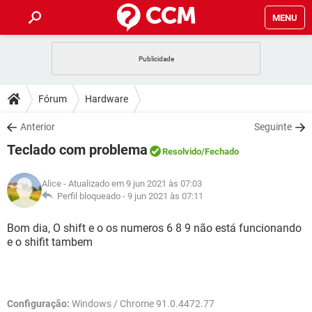
MENU
INÍCIO
JOGOS
WHATSAPP
DICAS
Fórum
Hardware
CELULAR
FACEBOOK
JOGOS
WHATSAPP
DOWNLOADS
Anterior
Seguinte
OUTLOOK
EXCEL
CELULAR
FACEBOOK
Teclado com problema
INSTAGRAM
JOGOS
GMAIL
WHATSAPP
Resolvido
/Fechado
FÓRUM
OUTLOOK
EXCEL
GUIA DE COMPRAS
CELULAR
FACEBOOK
Alice
- Atualizado em 9 jun 2021 às 07:03
INSTAGRAM
JOGOS
GMAIL
WHATSAPP
GLOSSÁRIO
Perfil bloqueado -
9 jun 2021 às 07:11
OUTLOOK
EXCEL
GUIA DE COMPRAS
CELULAR
FACEBOOK
INSTAGRAM
JOGOS
GMAIL
WHATSAPP
Bom dia, O shift e o os numeros 6 8 9 não está funcionando
OUTLOOK
EXCEL
e o shifit tambem
GUIA DE COMPRAS
CELULAR
FACEBOOK
INSTAGRAM
GMAIL
OUTLOOK
EXCEL
GUIA DE COMPRAS
INSTAGRAM
GMAIL
Configuração:
Windows / Chrome 91.0.4472.77