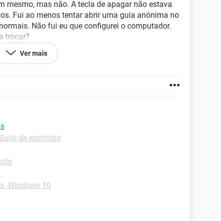
sim mesmo, mas não. A tecla de apagar não estava
os. Fui ao menos tentar abrir uma guia anónima no
normais. Não fui eu que configurei o computador.
a trocar?
Ver mais
9.105</config
os
Suíte de escritório
lado
d
s -Windows 10