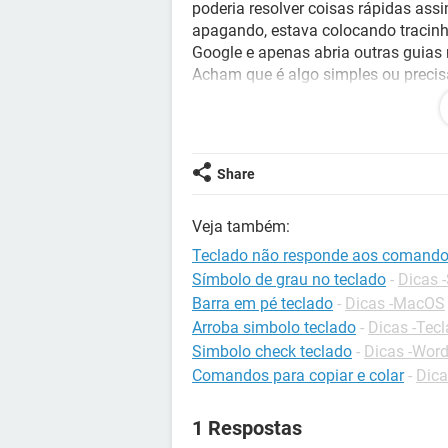
poderia resolver coisas rápidas as
apagando, estava colocando tracinh
Google e apenas abria outras guias 
Acham que é algo simples ou precis
<config>Android / Chrome 89.0.438
Share
Veja também:
Teclado não responde aos comand
Símbolo de grau no teclado
-
Dicas -
Barra em pé teclado
-
Dicas -MacOS
Arroba simbolo teclado
-
Dicas -Tec
Simbolo check teclado
-
Dicas -Wor
Comandos para copiar e colar
-
Dica
1 Respostas