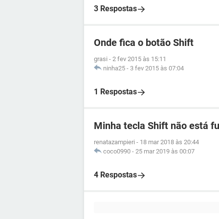
3 Respostas
Onde fica o botão Shift
grasi
-
2 fev 2015 às 15:11
ninha25
-
3 fev 2015 às 07:04
1 Respostas
Minha tecla Shift não está 
renatazampieri
-
18 mar 2018 às 20:44
coco0990
-
25 mar 2019 às 00:07
4 Respostas