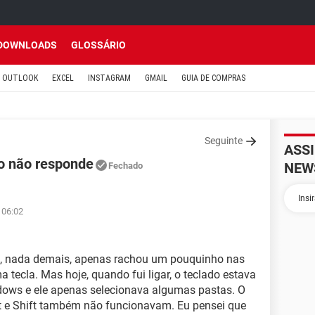
DOWNLOADS
GLOSSÁRIO
OUTLOOK
EXCEL
INSTAGRAM
GMAIL
GUIA DE COMPRAS
Seguinte
ASS
o não responde
NEW
Fechado
 06:02
, nada demais, apenas rachou um pouquinho nas
 tecla. Mas hoje, quando fui ligar, o teclado estava
dows e ele apenas selecionava algumas pastas. O
lt e Shift também não funcionavam. Eu pensei que