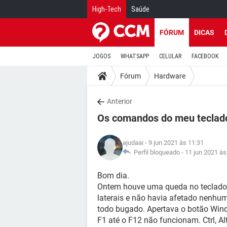
High-Tech
Saúde
FÓRUM
DICAS
JOGOS
WHATSAPP
CELULAR
FACEBOOK
Fórum
Hardware
Anterior
Os comandos do meu teclad
ajudaai
- 9 jun 2021 às 11:31
Perfil bloqueado -
11 jun 2021 às
Bom dia.
Ontem houve uma queda no teclado
laterais e não havia afetado nenhuma
todo bugado. Apertava o botão Win
F1 até o F12 não funcionam. Ctrl, A