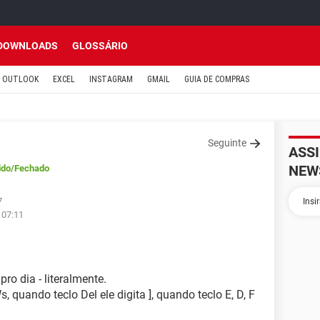
DOWNLOADS
GLOSSÁRIO
OUTLOOK
EXCEL
INSTAGRAM
GMAIL
GUIA DE COMPRAS
Seguinte
ASS
NEW
ido
/Fechado
7
 07:11
ro dia - literalmente.
 quando teclo Del ele digita ], quando teclo E, D, F