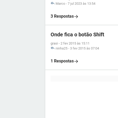
Marco
-
7 jul 2023 às 13:54
3 Respostas
Onde fica o botão Shift
grasi
-
2 fev 2015 às 15:11
ninha25
-
3 fev 2015 às 07:04
1 Respostas