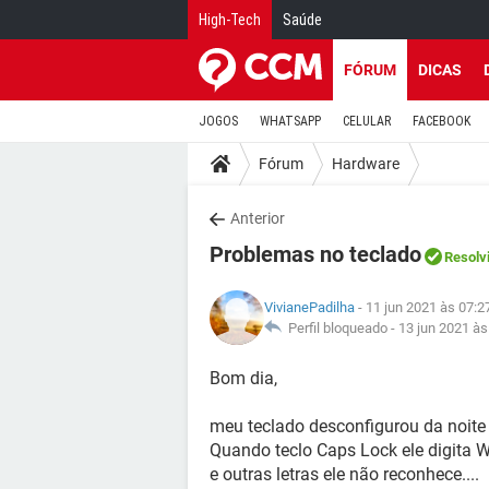
High-Tech
Saúde
FÓRUM
DICAS
JOGOS
WHATSAPP
CELULAR
FACEBOOK
Fórum
Hardware
Anterior
Problemas no teclado
Resolv
VivianePadilha
- 11 jun 2021 às 07:2
Perfil bloqueado -
13 jun 2021 às
Bom dia,
meu teclado desconfigurou da noite p
Quando teclo Caps Lock ele digita Ws,
e outras letras ele não reconhece....