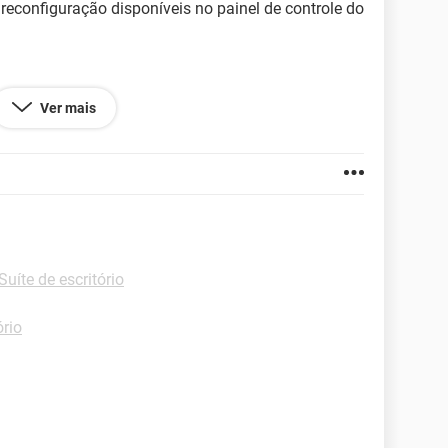
 reconfiguração disponíveis no painel de controle do
Ver mais
17.177
Suíte de escritório
ório