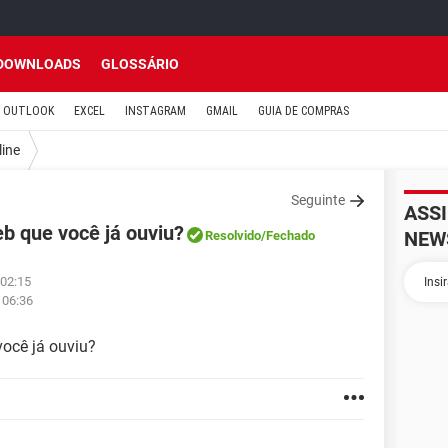
DOWNLOADS
GLOSSÁRIO
OUTLOOK
EXCEL
INSTAGRAM
GMAIL
GUIA DE COMPRAS
line
Seguinte
ASS
eb que você já ouviu?
NEW
Resolvido
/Fechado
 02:15
 06:36
você já ouviu?