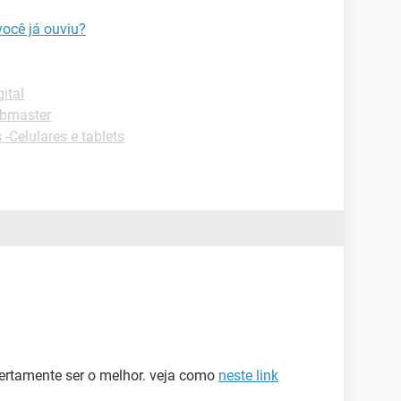
você já ouviu?
ital
ebmaster
 -Celulares e tablets
certamente ser o melhor. veja como
neste link