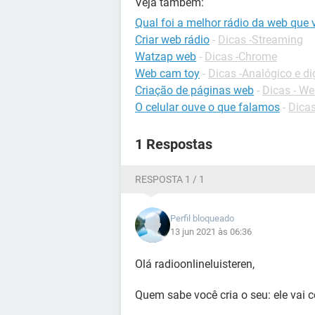
Veja também:
Qual foi a melhor rádio da web que 
Criar web rádio
-
Dicas -Streaming
Watzap web
-
Dicas -Chrome
Web cam toy
-
Dicas -Analógico e dig
Criação de páginas web
-
Dicas - W
O celular ouve o que falamos
-
Dicas
1 Respostas
RESPOSTA 1 / 1
Perfil bloqueado
13 jun 2021 às 06:36
Olá radioonlineluisteren,
Quem sabe você cria o seu: ele vai 