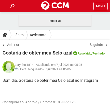
MENU
INÍCIO
JOGOS
WHATSAPP
DICAS
Fórum
Rede social
CELULAR
FACEBOOK
JOGOS
WHATSAPP
DOWNLOADS
Anterior
Seguinte
OUTLOOK
EXCEL
CELULAR
FACEBOOK
Gostaria de obter meu Selo azul
INSTAGRAM
JOGOS
GMAIL
WHATSAPP
Resolvido
/Fechado
FÓRUM
OUTLOOK
EXCEL
GUIA DE COMPRAS
CELULAR
FACEBOOK
Larynha.1814
- Atualizado em 7 jul 2021 às 05:05
INSTAGRAM
JOGOS
GMAIL
WHATSAPP
GLOSSÁRIO
Perfil bloqueado -
7 jul 2021 às 05:05
OUTLOOK
EXCEL
GUIA DE COMPRAS
CELULAR
FACEBOOK
INSTAGRAM
JOGOS
GMAIL
WHATSAPP
Bom dia, Gostaria de obter meu Celo azul no Instagram
OUTLOOK
EXCEL
GUIA DE COMPRAS
CELULAR
FACEBOOK
INSTAGRAM
GMAIL
OUTLOOK
EXCEL
GUIA DE COMPRAS
Configuração:
Android / Chrome 91.0.4472.120
INSTAGRAM
GMAIL