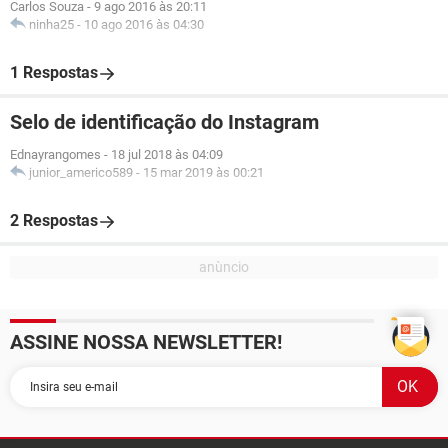
Carlos Souza
-
9 ago 2016 às 20:11
ninha25
-
10 ago 2016 às 04:30
1 Respostas
Selo de identificação do Instagram
Ednayrangomes
-
18 jul 2018 às 04:09
junior_americo589
-
15 mar 2019 às 00:21
2 Respostas
ASSINE NOSSA NEWSLETTER!