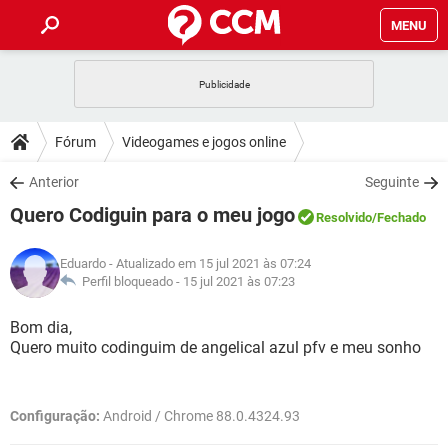
MENU
INÍCIO
JOGOS
WHATSAPP
DICAS
Fórum
Videogames e jogos online
CELULAR
FACEBOOK
JOGOS
WHATSAPP
DOWNLOADS
Anterior
Seguinte
OUTLOOK
EXCEL
CELULAR
FACEBOOK
Quero Codiguin para o meu jogo
INSTAGRAM
JOGOS
GMAIL
WHATSAPP
Resolvido
/Fechado
FÓRUM
OUTLOOK
EXCEL
GUIA DE COMPRAS
CELULAR
FACEBOOK
Eduardo
- Atualizado em 15 jul 2021 às 07:24
INSTAGRAM
JOGOS
GMAIL
WHATSAPP
GLOSSÁRIO
Perfil bloqueado -
15 jul 2021 às 07:23
OUTLOOK
EXCEL
GUIA DE COMPRAS
CELULAR
FACEBOOK
INSTAGRAM
JOGOS
GMAIL
WHATSAPP
Bom dia,
OUTLOOK
EXCEL
Quero muito codinguim de angelical azul pfv e meu sonho
GUIA DE COMPRAS
CELULAR
FACEBOOK
INSTAGRAM
GMAIL
OUTLOOK
EXCEL
GUIA DE COMPRAS
Configuração:
Android / Chrome 88.0.4324.93
INSTAGRAM
GMAIL