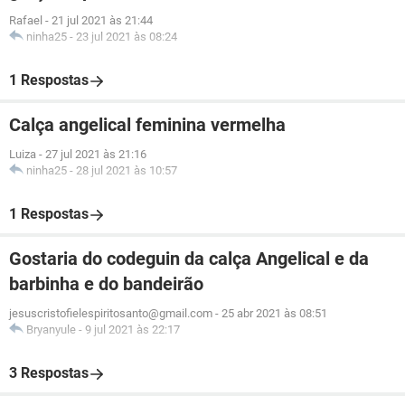
Rafael
-
21 jul 2021 às 21:44
ninha25
-
23 jul 2021 às 08:24
1 Respostas
Calça angelical feminina vermelha
Luiza
-
27 jul 2021 às 21:16
ninha25
-
28 jul 2021 às 10:57
1 Respostas
Gostaria do codeguin da calça Angelical e da
barbinha e do bandeirão
jesuscristofielespiritosanto@gmail.com
-
25 abr 2021 às 08:51
Bryanyule
-
9 jul 2021 às 22:17
3 Respostas