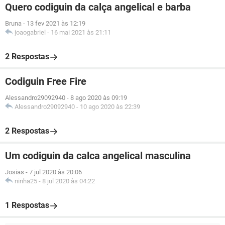
Quero codiguin da calça angelical e barba
Bruna
-
13 fev 2021 às 12:19
joaogabriel
-
16 mai 2021 às 21:11
2 Respostas
Codiguin Free Fire
Alessandro29092940
-
8 ago 2020 às 09:19
Alessandro29092940
-
10 ago 2020 às 22:39
2 Respostas
Um codiguin da calca angelical masculina
Josias
-
7 jul 2020 às 20:06
ninha25
-
8 jul 2020 às 04:22
1 Respostas